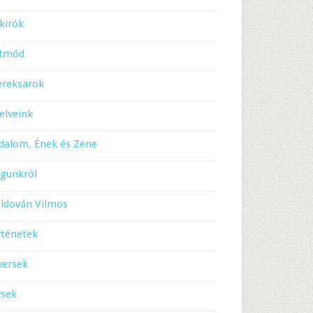
kirók
etmód
ereksarok
elveink
dalom, Ének és Zene
gunkról
ldován Vilmos
rténetek
versek
rsek