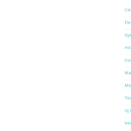
Cik
Él
Gy
Hit
Iro
Ma
Mo
Tö
Uj 
Ve