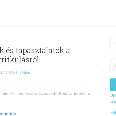
k és tapasztalatok a
ritkulásról
8, 2015
By
Site Editor
módon nyerheted vissza egészségedet? Mit tehetsz, ha utolért a
Új 
cso
Mit
eltoltes.com
.