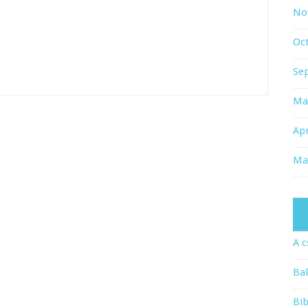
No
Oc
Se
Ma
Apr
Ma
A c
Bal
Bib