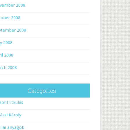
vember 2008
tober 2008
ptember 2008
y 2008
il 2008
rch 2008
Categories
sontritkulás
ázsi Károly
liai anyagok