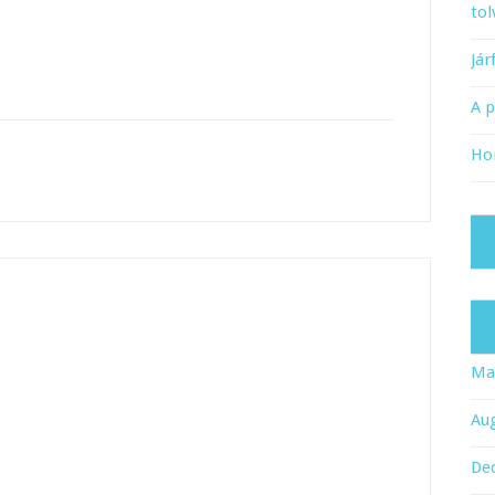
tol
Já
A 
Ho
Ma
Au
De