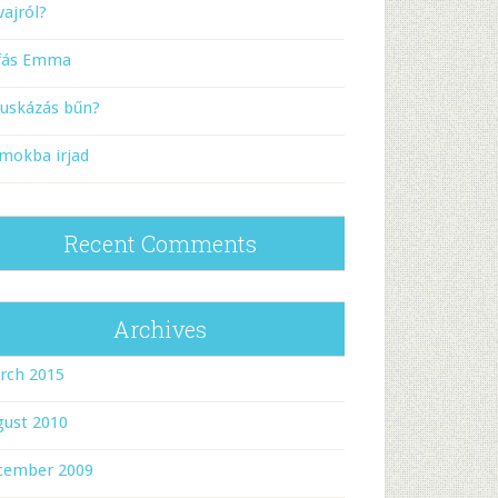
vajról?
rfás Emma
puskázás bűn?
mokba irjad
Recent Comments
Archives
rch 2015
gust 2010
cember 2009