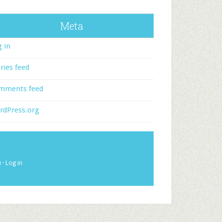
Meta
 in
ries feed
mments feed
rdPress.org
e
·
Log in