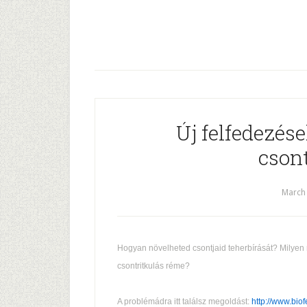
Új felfedezése
csont
March 
Hogyan növelheted csontjaid teherbírását? Milyen 
csontritkulás réme?
A problémádra itt találsz megoldást:
http://www.biof