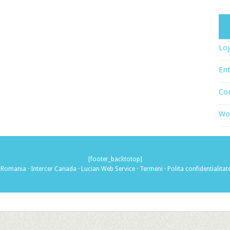
Log
Ent
Co
Wo
[footer_backtotop]
r Romania
·
Intercer Canada
·
Lucian Web Service
·
Termeni
·
Polita confidentialitat