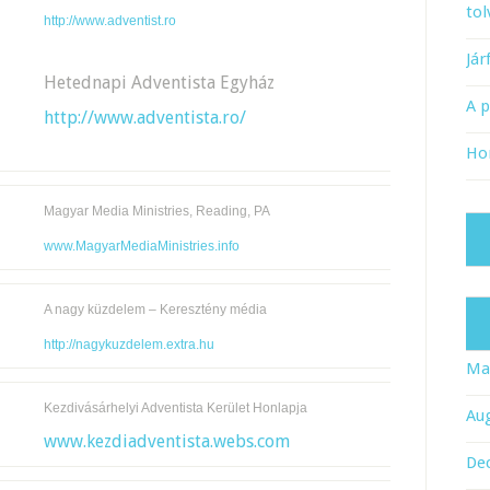
tol
http://www.adventist.ro
Já
Hetednapi Adventista Egyház
A 
http://www.adventista.ro/
Ho
Magyar Media Ministries, Reading, PA
www.MagyarMediaMinistries.info
A nagy küzdelem – Keresztény média
http://nagykuzdelem.extra.hu
Ma
Kezdivásárhelyi Adventista Kerület Honlapja
Au
www.kezdiadventista.webs.com
De