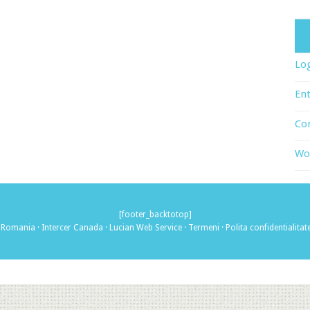
Log
Ent
Co
Wo
[footer_backtotop]
r Romania
·
Intercer Canada
·
Lucian Web Service
·
Termeni
·
Polita confidentialitat