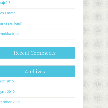
vajról?
rfás Emma
puskázás bűn?
mokba irjad
Recent Comments
Archives
rch 2015
gust 2010
cember 2009