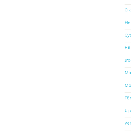
Cik
Él
Gy
Hit
Iro
Ma
Mo
Tö
Uj 
Ve