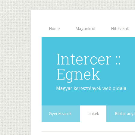
Home
Magunkról
Hitelveink
Intercer ::
Egnek
Magyar keresztények web oldala
Gyereksarok
Linkek
Bibliai an