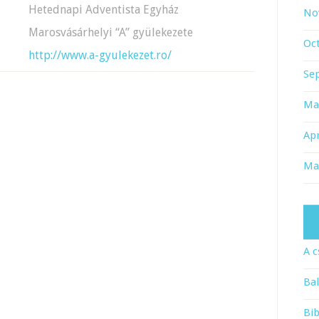
Hetednapi Adventista Egyház
No
Marosvásárhelyi “A” gyülekezete
Oc
http://www.a-gyulekezet.ro/
Se
Ma
Apr
Ma
A c
Bal
Bib