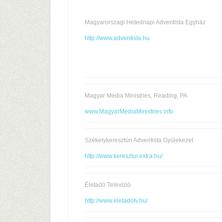
Magyarorszagi Hetednapi Adventista Egyház
http://www.adventista.hu
Magyar Media Ministries, Reading, PA
www.MagyarMediaMinistries.info
Székelykeresztúri Adventista Gyülekezet
http://www.keresztur.extra.hu/
Életadó Televizió
http://www.eletadotv.hu/