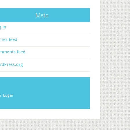
Meta
 in
ries feed
mments feed
rdPress.org
e
·
Log in