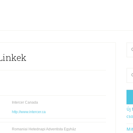
Linkek
Intercer Canada
Új 
http://www.intercer.ca
cso
Mit
Romaniai Hetednapi Adventista Egyház