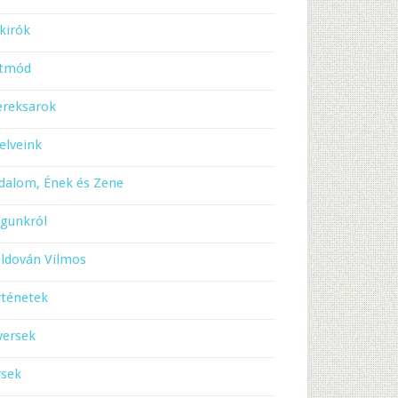
kirók
etmód
ereksarok
elveink
dalom, Ének és Zene
gunkról
ldován Vilmos
rténetek
versek
rsek