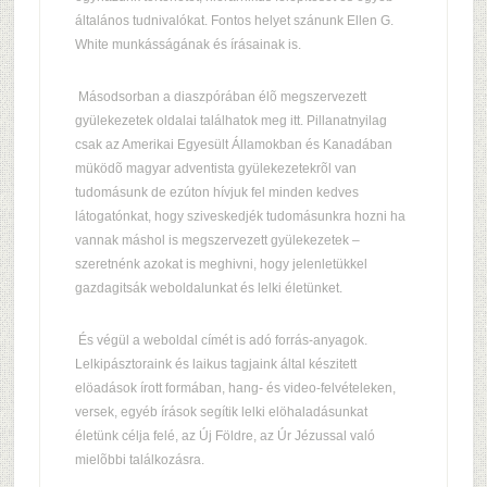
általános tudnivalókat. Fontos helyet szánunk Ellen G.
White munkásságának és írásainak is.
Másodsorban a diaszpórában élõ megszervezett
gyülekezetek oldalai találhatok meg itt. Pillanatnyilag
csak az Amerikai Egyesült Államokban és Kanadában
müködõ magyar adventista gyülekezetekrõl van
tudomásunk de ezúton hívjuk fel minden kedves
látogatónkat, hogy sziveskedjék tudomásunkra hozni ha
vannak máshol is megszervezett gyülekezetek –
szeretnénk azokat is meghivni, hogy jelenletükkel
gazdagitsák weboldalunkat és lelki életünket.
És végül a weboldal címét is adó forrás-anyagok.
Lelkipásztoraink és laikus tagjaink által készitett
elöadások írott formában, hang- és video-felvételeken,
versek, egyéb írások segítik lelki elöhaladásunkat
életünk célja felé, az Új Földre, az Úr Jézussal való
mielõbbi találkozásra.