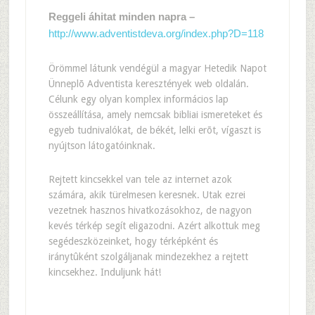
Reggeli áhitat minden napra –
http://www.adventistdeva.org/index.php?D=118
Örömmel látunk vendégül a magyar Hetedik Napot
Ünneplõ Adventista keresztények web oldalán.
Célunk egy olyan komplex informácios lap
összeállítása, amely nemcsak bibliai ismereteket és
egyeb tudnivalókat, de békét, lelki erõt, vígaszt is
nyújtson látogatóinknak.
Rejtett kincsekkel van tele az internet azok
számára, akik türelmesen keresnek. Utak ezrei
vezetnek hasznos hivatkozásokhoz, de nagyon
kevés térkép segít eligazodni. Azért alkottuk meg
segédeszközeinket, hogy térképként és
iránytûként szolgáljanak mindezekhez a rejtett
kincsekhez. Induljunk hát!