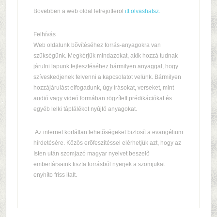
Bovebben a web oldal letrejotterol
itt olvashatsz.
Felhívás
Web oldalunk bõvítéséhez forrás-anyagokra van
szükségünk. Megkérjük mindazokat, akik hozzá tudnak
járulni lapunk fejlesztéséhez bármilyen anyaggal, hogy
szíveskedjenek felvenni a kapcsolatot velünk. Bármilyen
hozzájárulást elfogadunk, úgy írásokat, verseket, mint
audió vagy videó formában rögzített prédikációkat és
egyéb lelki táplálékot nyújtó anyagokat.
Az internet korlátlan lehetõségeket biztosít a evangélium
hírdetésére. Közös erõfeszítéssel elérhetjük azt, hogy az
Isten után szomjazó magyar nyelvet beszelõ
embertársaink tiszta forrásból nyerjek a szomjukat
enyhíto friss italt.