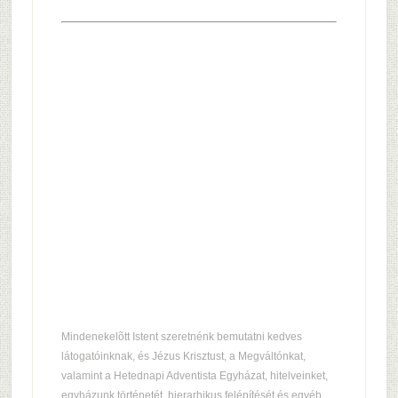
Mindenekelõtt Istent szeretnénk bemutatni kedves
látogatóinknak, és Jézus Krisztust, a Megváltónkat,
valamint a Hetednapi Adventista Egyházat, hitelveinket,
egyházunk történetét, hierarhikus felépítését és egyéb