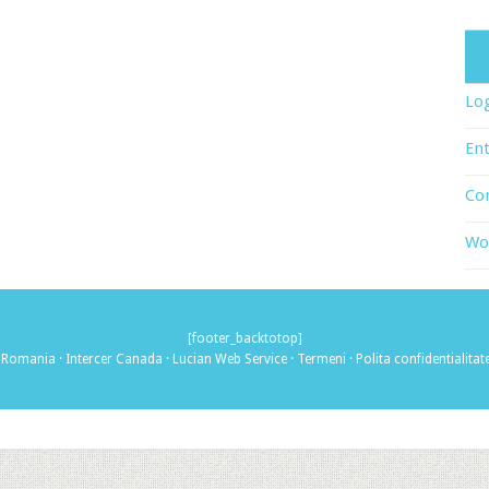
Log
Ent
Co
Wo
[footer_backtotop]
r Romania
·
Intercer Canada
·
Lucian Web Service
·
Termeni
·
Polita confidentialitat