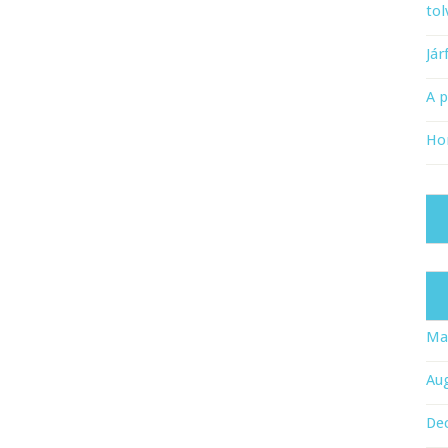
tol
Já
A 
Ho
Ma
Au
De