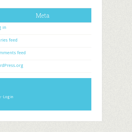
Meta
 in
ries feed
mments feed
rdPress.org
e
·
Log in