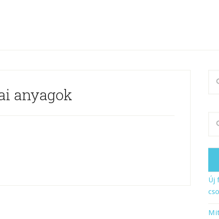
iai anyagok
Új 
cso
Mit