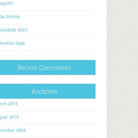
vajról?
rfás Emma
puskázás bűn?
mokba irjad
Recent Comments
Archives
rch 2015
gust 2010
cember 2009