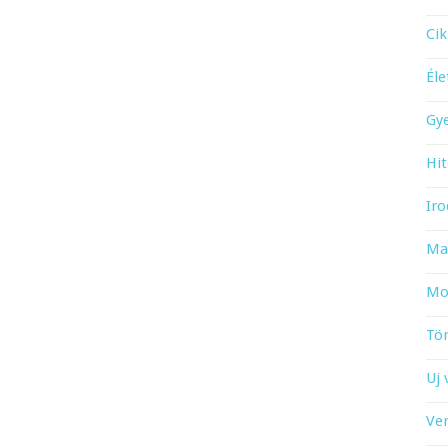
Cik
Él
Gy
Hit
Iro
Ma
Mo
Tö
Uj 
Ve