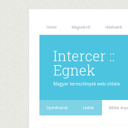
Home
Magunkról
Hitelveink
Intercer ::
Egnek
Magyar keresztények web oldala
Gyereksarok
Linkek
Bibliai an