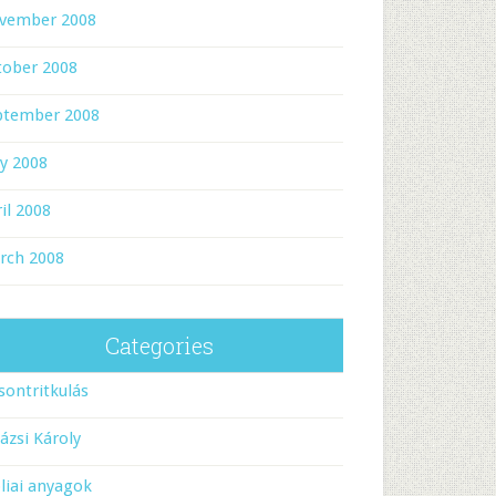
vember 2008
tober 2008
ptember 2008
y 2008
il 2008
rch 2008
Categories
sontritkulás
ázsi Károly
liai anyagok