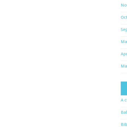
No
Oc
Se
Ma
Apr
Ma
A c
Bal
Bib