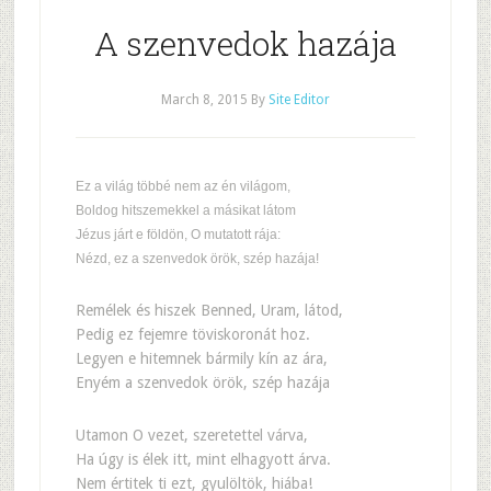
A szenvedok hazája
March 8, 2015
By
Site Editor
Ez a világ többé nem az én világom,
Boldog hitszemekkel a másikat látom
Jézus járt e földön, O mutatott rája:
Nézd, ez a szenvedok örök, szép hazája!
Remélek és hiszek Benned, Uram, látod,
Pedig ez fejemre töviskoronát hoz.
Legyen e hitemnek bármily kín az ára,
Enyém a szenvedok örök, szép hazája
Utamon O vezet, szeretettel várva,
Ha úgy is élek itt, mint elhagyott árva.
Nem értitek ti ezt, gyulöltök, hiába!