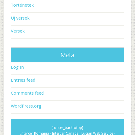
Történetek
Uj versek
Versek
Meta
Log in
Entries feed
Comments feed
WordPress.org
[footer_backtotop]
Intercer Romania
·
Intercer Canada
·
Lucian Web Service
·