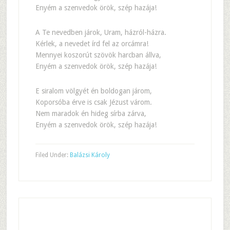
Enyém a szenvedok örök, szép hazája!
A Te nevedben járok, Uram, házról-házra.
Kérlek, a nevedet írd fel az orcámra!
Mennyei koszorút szövök harcban állva,
Enyém a szenvedok örök, szép hazája!
E siralom völgyét én boldogan járom,
Koporsóba érve is csak Jézust várom.
Nem maradok én hideg sírba zárva,
Enyém a szenvedok örök, szép hazája!
Filed Under:
Balázsi Károly