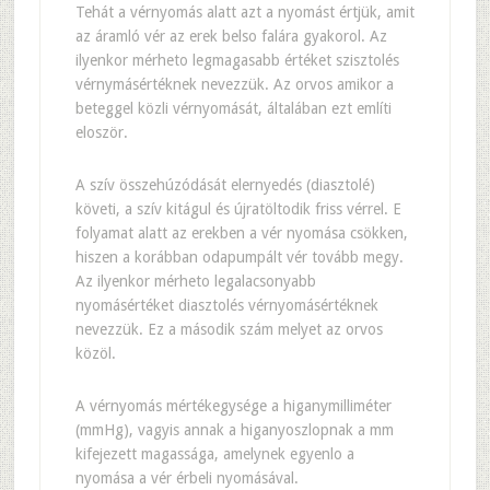
Tehát a vérnyomás alatt azt a nyomást értjük, amit
az áramló vér az erek belso falára gyakorol. Az
ilyenkor mérheto legmagasabb értéket szisztolés
vérnymásértéknek nevezzük. Az orvos amikor a
beteggel közli vérnyomását, általában ezt említi
eloször.
A szív összehúzódását elernyedés (diasztolé)
követi, a szív kitágul és újratöltodik friss vérrel. E
folyamat alatt az erekben a vér nyomása csökken,
hiszen a korábban odapumpált vér tovább megy.
Az ilyenkor mérheto legalacsonyabb
nyomásértéket diasztolés vérnyomásértéknek
nevezzük. Ez a második szám melyet az orvos
közöl.
A vérnyomás mértékegysége a higanymilliméter
(mmHg), vagyis annak a higanyoszlopnak a mm
kifejezett magassága, amelynek egyenlo a
nyomása a vér érbeli nyomásával.