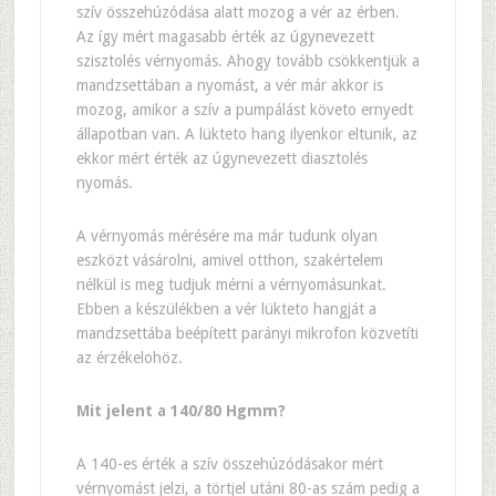
szív összehúzódása alatt mozog a vér az érben.
Az így mért magasabb érték az úgynevezett
szisztolés vérnyomás. Ahogy tovább csökkentjük a
mandzsettában a nyomást, a vér már akkor is
mozog, amikor a szív a pumpálást követo ernyedt
állapotban van. A lükteto hang ilyenkor eltunik, az
ekkor mért érték az úgynevezett diasztolés
nyomás.
A vérnyomás mérésére ma már tudunk olyan
eszközt vásárolni, amivel otthon, szakértelem
nélkül is meg tudjuk mérni a vérnyomásunkat.
Ebben a készülékben a vér lükteto hangját a
mandzsettába beépített parányi mikrofon közvetíti
az érzékelohöz.
Mit jelent a 140/80 Hgmm?
A 140-es érték a szív összehúzódásakor mért
vérnyomást jelzi, a törtjel utáni 80-as szám pedig a