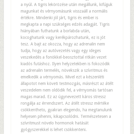
a nyúl. A tigris lekörözése után megállunk, kifújjuk
magunkat és vérnyomásunk visszaáll a normális
értékre. Mindenki jól járt, tigris és ember is
megkapta a napi szükséges edzés adagját. Tigris
hiányában futhatunk a borlabda után,
kocoghatunk vagy kerékpározhatunk, ez is jót
tesz. A bajt az okozza, hogy az adrenalin nem
tudja, hogy az autóvezetés vagy egy ideges
veszekedés a fonökkel-beosztottal ritkán vezet
kiadós futáshoz. Ilyen helyzetekben is fokozódik
az adrenalin termelés, növekszik a szívritmus és
emelkedik a vérnyomás. Mivel ezt a készenléti
állapotot nem követi testmozgás, másrészt az átélt
veszedelem nem oldódik fel, a vérnyomás tartósan
magas marad. Ez az úgynevezett káros stressz
rongálja az érrendszert. Az átélt stressz mértéke
csökkentheto, gyakran elegendo, ha megtanulunk
helyesen pihenni, kikapcsolódni. Természetesen a
szívritmust növelo hormonok hatását
gyógyszerekkel is lehet csökkenteni.