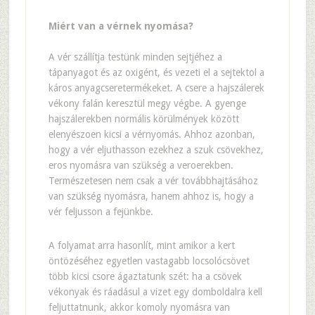
Miért van a vérnek nyomása?
A vér szállítja testünk minden sejtjéhez a
tápanyagot és az oxigént, és vezeti el a sejtektol a
káros anyagcseretermékeket. A csere a hajszálerek
vékony falán keresztül megy végbe. A gyenge
hajszálerekben normális körülmények között
elenyészoen kicsi a vérnyomás. Ahhoz azonban,
hogy a vér eljuthasson ezekhez a szuk csövekhez,
eros nyomásra van szükség a veroerekben.
Természetesen nem csak a vér továbbhajtásához
van szükség nyomásra, hanem ahhoz is, hogy a
vér feljusson a fejünkbe.
A folyamat arra hasonlít, mint amikor a kert
öntözéséhez egyetlen vastagabb locsolócsövet
több kicsi csore ágaztatunk szét: ha a csövek
vékonyak és ráadásul a vizet egy domboldalra kell
feljuttatnunk, akkor komoly nyomásra van