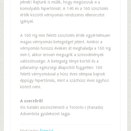
jelnek! Rajtunk is múlik, hogy megússzuk-e a
komolyabb hipertóniát. A 140 és a 160 szisztolés
érték közötti vérnyomás rendszeres ellenorzést
igényel.
A 160 Hg mm feletti szisztolés érték egyértelmuen
magas vérnyomás-betegséget jelent. Amikor a
vérnyomás hosszú éveken át meghaladja a 160 Hg
mm-t, akkor erosen megugrik a szövodmények
valószínusége. A betegség ténye kortól és a
pillanatnyi egészségi állapottól független: 160
feletti vérnyomással a húsz éves olimpiai bajnok
éppúgy hipertóniás, mint a százhúsz éves ágyhoz
kötött néni.
A szerzõrõl
Kis Katalin asszisztensnõ a Toronto-i (Kanada)
Adventista gyülekezet tagja.