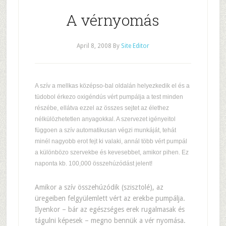
A vérnyomás
April 8, 2008
By
Site Editor
A szív a mellkas középso-bal oldalán helyezkedik el és a
tüdobol érkezo oxigéndús vért pumpálja a test minden
részébe, ellátva ezzel az összes sejtet az élethez
nélkülözhetetlen anyagokkal. A szervezet igényeitol
függoen a szív automatikusan végzi munkáját, tehát
minél nagyobb erot fejt ki valaki, annál több vért pumpál
a különbözo szervekbe és kevesebbet, amikor pihen. Ez
naponta kb. 100,000 összehúzódást jelent!
Amikor a szív összehúzódik (szisztolé), az
üregeiben felgyülemlett vért az erekbe pumpálja.
Ilyenkor – bár az egészséges erek rugalmasak és
tágulni képesek – megno bennük a vér nyomása.