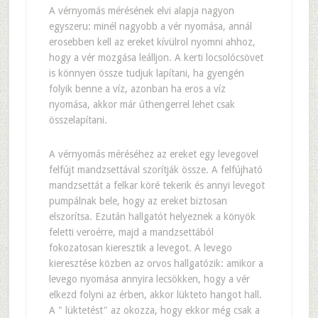
A vérnyomás mérésének elvi alapja nagyon
egyszeru: minél nagyobb a vér nyomása, annál
erosebben kell az ereket kívülrol nyomni ahhoz,
hogy a vér mozgása leálljon. A kerti locsolócsövet
is könnyen össze tudjuk lapítani, ha gyengén
folyik benne a víz, azonban ha eros a víz
nyomása, akkor már úthengerrel lehet csak
összelapítani.
A vérnyomás méréséhez az ereket egy levegovel
felfújt mandzsettával szorítják össze. A felfújható
mandzsettát a felkar köré tekerik és annyi levegot
pumpálnak bele, hogy az ereket biztosan
elszorítsa. Ezután hallgatót helyeznek a könyök
feletti veroérre, majd a mandzsettából
fokozatosan kieresztik a levegot. A levego
kieresztése közben az orvos hallgatózik: amikor a
levego nyomása annyira lecsökken, hogy a vér
elkezd folyni az érben, akkor lükteto hangot hall.
A " lüktetést" az okozza, hogy ekkor még csak a