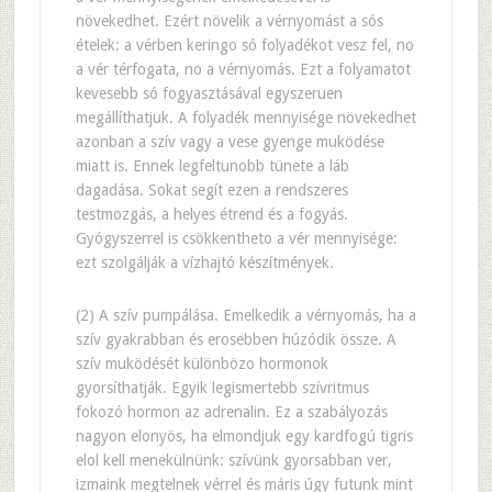
növekedhet. Ezért növelik a vérnyomást a sós
ételek: a vérben keringo só folyadékot vesz fel, no
a vér térfogata, no a vérnyomás. Ezt a folyamatot
kevesebb só fogyasztásával egyszeruen
megállíthatjuk. A folyadék mennyisége növekedhet
azonban a szív vagy a vese gyenge muködése
miatt is. Ennek legfeltunobb tünete a láb
dagadása. Sokat segít ezen a rendszeres
testmozgás, a helyes étrend és a fogyás.
Gyógyszerrel is csökkentheto a vér mennyisége:
ezt szolgálják a vízhajtó készítmények.
(2) A szív pumpálása. Emelkedik a vérnyomás, ha a
szív gyakrabban és erosebben húzódik össze. A
szív muködését különbözo hormonok
gyorsíthatják. Egyik legismertebb szívritmus
fokozó hormon az adrenalin. Ez a szabályozás
nagyon elonyös, ha elmondjuk egy kardfogú tigris
elol kell menekülnünk: szívünk gyorsabban ver,
izmaink megtelnek vérrel és máris úgy futunk mint