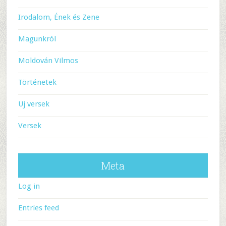
Irodalom, Ének és Zene
Magunkról
Moldován Vilmos
Történetek
Uj versek
Versek
Meta
Log in
Entries feed