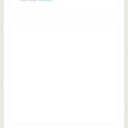
Filed Under:
Életmód