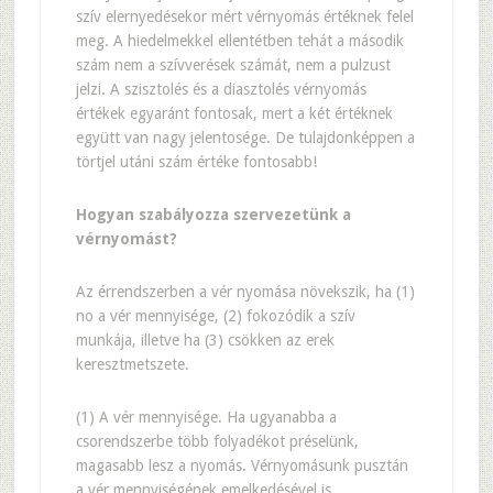
szív elernyedésekor mért vérnyomás értéknek felel
meg. A hiedelmekkel ellentétben tehát a második
szám nem a szívverések számát, nem a pulzust
jelzi. A szisztolés és a diasztolés vérnyomás
értékek egyaránt fontosak, mert a két értéknek
együtt van nagy jelentosége. De tulajdonképpen a
törtjel utáni szám értéke fontosabb!
Hogyan szabályozza szervezetünk a
vérnyomást?
Az érrendszerben a vér nyomása növekszik, ha (1)
no a vér mennyisége, (2) fokozódik a szív
munkája, illetve ha (3) csökken az erek
keresztmetszete.
(1) A vér mennyisége. Ha ugyanabba a
csorendszerbe több folyadékot préselünk,
magasabb lesz a nyomás. Vérnyomásunk pusztán
a vér mennyiségének emelkedésével is