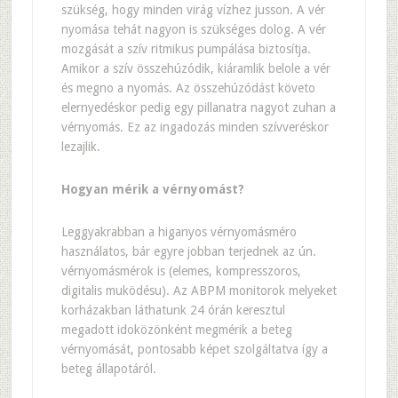
szükség, hogy minden virág vízhez jusson. A vér
nyomása tehát nagyon is szükséges dolog. A vér
mozgását a szív ritmikus pumpálása biztosítja.
Amikor a szív összehúzódik, kiáramlik belole a vér
és megno a nyomás. Az összehúzódást követo
elernyedéskor pedig egy pillanatra nagyot zuhan a
vérnyomás. Ez az ingadozás minden szívveréskor
lezajlik.
Hogyan mérik a vérnyomást?
Leggyakrabban a higanyos vérnyomásméro
használatos, bár egyre jobban terjednek az ún.
vérnyomásmérok is (elemes, kompresszoros,
digitalis muködésu). Az ABPM monitorok melyeket
korházakban láthatunk 24 órán keresztul
megadott idoközönként megmérik a beteg
vérnyomását, pontosabb képet szolgáltatva így a
beteg állapotáról.