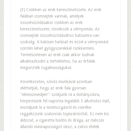
(3) Csökken az erek keresztmetszete. Az erek
falában izomsejtek vannak, amelyek
összehúzódásakor csökken az erek
keresztmetszete, növekszik a vérnyomás. Az
izomsejtek összehúzódásához kalciumra van
szükség. A kalcium hatását és ezzel a vérnyomást
szintén lehet gyógyszerekkel csökkenteni.
Természetesen az erek csak akkor tudnak
alkalmazkodni a terheléshez, ha az érfalak
megorizték rugalmasságukat.
Következetes, szívós munkával azonban
elérhetjük, hogy az erek fala gyorsan
"elmeszesedjen": szokjunk rá a dohányzásra,
hörpintsünk fel naponta legalább 3 alkoholos italt,
mondjunk le a testmozgásról és cserébe
reggelizzünk szalonnás tojásrántottát. Ez nem kis
áldozat, a cigaretta büdös és drága, az italozás
állandó másnaposságot okoz, a zsíros ételek