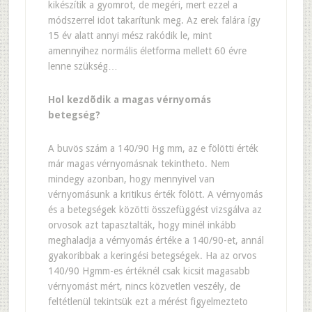
kikészítik a gyomrot, de megéri, mert ezzel a
módszerrel idot takarítunk meg. Az erek falára így
15 év alatt annyi mész rakódik le, mint
amennyihez normális életforma mellett 60 évre
lenne szükség…
Hol kezdõdik a magas vérnyomás
betegség?
A buvös szám a 140/90 Hg mm, az e fölötti érték
már magas vérnyomásnak tekintheto. Nem
mindegy azonban, hogy mennyivel van
vérnyomásunk a kritikus érték fölött. A vérnyomás
és a betegségek közötti összefüggést vizsgálva az
orvosok azt tapasztalták, hogy minél inkább
meghaladja a vérnyomás értéke a 140/90-et, annál
gyakoribbak a keringési betegségek. Ha az orvos
140/90 Hgmm-es értéknél csak kicsit magasabb
vérnyomást mért, nincs közvetlen veszély, de
feltétlenül tekintsük ezt a mérést figyelmezteto