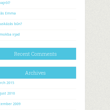
vajról?
rfás Emma
puskázás bűn?
mokba irjad
Recent Comments
Archives
rch 2015
gust 2010
cember 2009