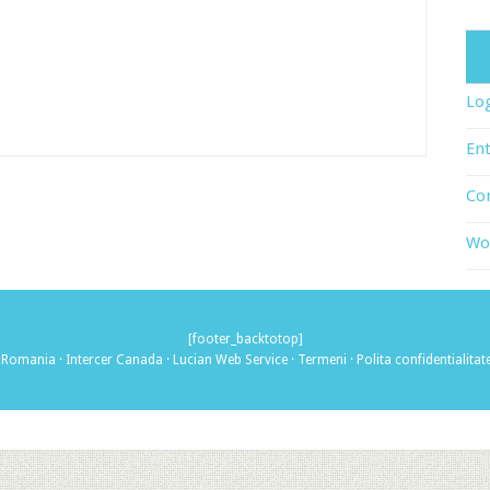
Log
Ent
Co
Wo
[footer_backtotop]
r Romania
·
Intercer Canada
·
Lucian Web Service
·
Termeni
·
Polita confidentialitat