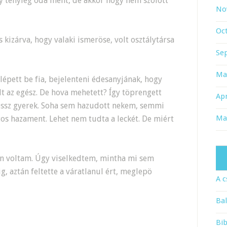
ogy tényleg oda ment, de akkor hogy nem szólott
No
Oc
kizárva, hogy valaki ismeröse, volt osztálytársa
Se
Ma
 lépett be fia, bejelenteni édesanyjának, hogy
t az egész. De hova mehetett? Így töprengett
Apr
ossz gyerek. Soha sem hazudott nekem, semmi
Ma
tos hazament. Lehet nem tudta a leckét. De miért
n voltam. Úgy viselkedtem, mintha mi sem
g, aztán feltette a váratlanul ért, meglepö
A c
Bal
Bib