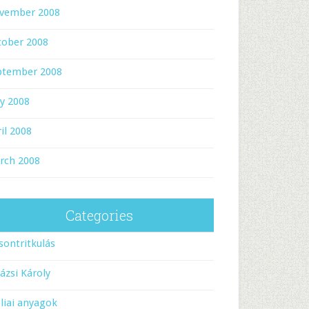
vember 2008
tober 2008
ptember 2008
y 2008
il 2008
rch 2008
Categories
sontritkulás
ázsi Károly
liai anyagok