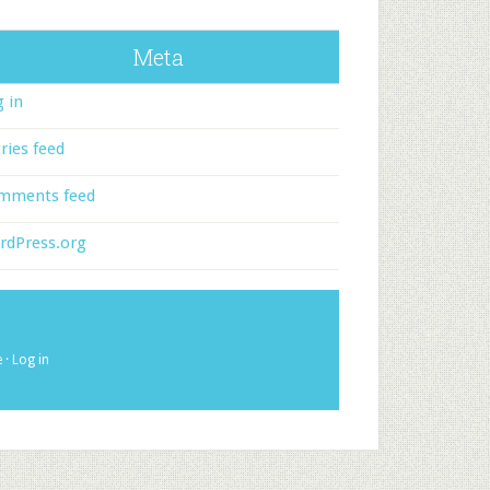
Meta
 in
ries feed
mments feed
rdPress.org
e
·
Log in