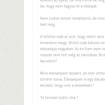
lehetett az egész, de nincs kizárva, h
be, hogy nem hagyta itt a táskáját.
Nem tudok semmi temetésröl, de nincs 
halt meg.
A feltűnö csak az volt, hogy miért nem
temetésre megy. Biztos csak kibúvó vol
édesanyja magában. Az én fiam nem r
rosszat nem tett még az iskolában. Biz
hazudott?
Mire édesanyám hazaért, én már ottho
történt volna. Édesanyám is egy darabi
kérdést: Hogy volt a temetésen ?
Te honnan tudsz róla ?