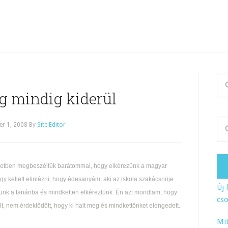
g mindig kiderül
r 1, 2008
By
Site Editor
netben megbeszéltük barátommal, hogy elkérezünk a magyar
gy kellett elintézni, hogy édesanyám, aki az iskola szakácsnöje
Új 
tünk a tanáriba és mindketten elkéreztünk. Én azt mondtam, hogy
cso
t, nem érdeklödött, hogy ki halt meg és mindkettönket elengedett.
Mit