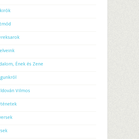
kirók
etmód
ereksarok
elveink
dalom, Ének és Zene
gunkról
ldován Vilmos
rténetek
versek
rsek