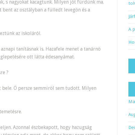
k, s nagyokat kacagtunk. Milyen jót fürdünk ma.
tol
t bent az osztályban a fülledt levegön és a
Já
A 
eztünk az iskoláról.
Ho
aznapi tanításnak is. Hazafele menet a tanárnö
glepetésére ott látta édesanyámat.
re ?
 bele. Ö persze semmiröl sem tudott. Milyen
Ma
 temetésre.
Au
eljen. Azonnal észbekapott, hogy hazugság
De