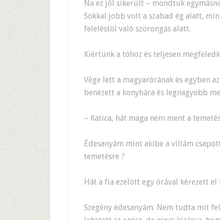
Na ez jól sikerült – mondtuk egymásna
Sokkal jobb volt a szabad ég alatt, min
feleléstöl való szorongás alatt.
Kiértünk a tóhoz és teljesen megfeledk
Vége lett a magyarórának és egyben az 
benézett a konyhára és legnagyobb me
– Katica, hát maga nem ment a temetés
Édesanyám mint akibe a villám csapott
temetésre ?
Hát a fia ezelött egy órával kérezett el
Szegény édesanyám. Nem tudta mit fel