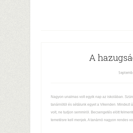
A hazugsá
Septembe
Nagyon unalmas volt egyik nap az iskolában. Szü
tanárnötöl és sétálunk egyet a Vikenden. Mindezt ú
volt, ne tudjon semmiröl. Becsengetés elött felmen
temetésre kell menjek. A tanárnö nagyon rendes vol