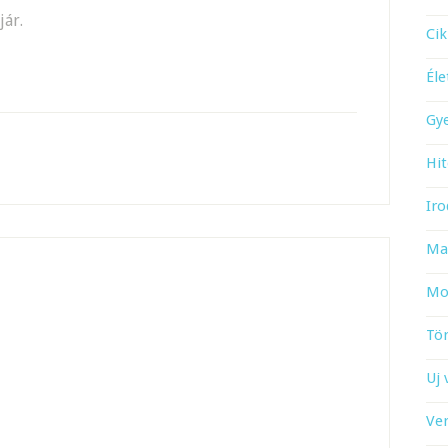
jár.
Cik
Él
Gy
Hit
Iro
Ma
Mo
Tö
Uj 
Ve