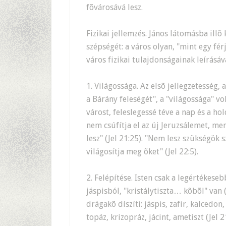
fõvárosává lesz.
Fizikai jellemzés. János látomásba illõ
szépségét: a város olyan, "mint egy fér
város fizikai tulajdonságainak leírásáv
1. Világossága. Az elsõ jellegzetesség,
a Bárány feleségét", a "világossága" vol
várost, feleslegessé téve a nap és a ho
nem csúfítja el az új Jeruzsálemet, mer
lesz" (Jel 21:25). "Nem lesz szükségök 
világosítja meg õket" (Jel 22:5).
2. Felépítése. Isten csak a legértékese
jáspisból, "kristálytiszta… kõbõl" van 
drágakõ díszíti: jáspis, zafir, kalcedon,
topáz, krizopráz, jácint, ametiszt (Jel 2