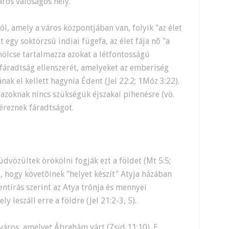
ros valóságos hely.
ától, amely a város központjában van, folyik "az élet
nt egy soktörzsû indiai fügefa, az élet fája nõ "a
mölcse tartalmazza azokat a létfontosságú
 fáradtság ellenszerét, amelyeket az emberiség
ak el kellett hagynia Édent (Jel 22:2; 1Móz 3:22).
 azoknak nincs szükségük éjszakai pihenésre (vö.
 éreznek fáradtságot.
 üdvözültek örökölni fogják ezt a földet (Mt 5:5;
e, hogy követõinek "helyet készít" Atyja házában
entírás szerint az Atya trónja és mennyei
y leszáll erre a földre (Jel 21:2-3, 5).
 város, amelyet Ábrahám várt (Zsid 11:10). E