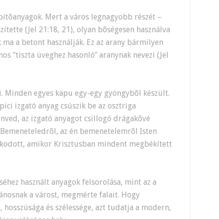
pítõanyagok. Mert a város legnagyobb részét –
szítette (Jel 21:18, 21), olyan bõségesen használva
 ma a betont használják. Ez az arany bármilyen
os "tiszta üveghez hasonló" aranynak nevezi (Jel
i. Minden egyes kapu egy-egy gyöngybõl készült.
ici izgató anyag csúszik be az osztriga
enved, az izgató anyagot csillogó drágakõvé
. Bemeneteledrõl, az én bemenetelemrõl Isten
skodott, amikor Krisztusban mindent megbékített
éhez használt anyagok felsorolása, mint az a
Jánosnak a várost, megmérte falait. Hogy
hosszúsága és szélessége, azt tudatja a modern,