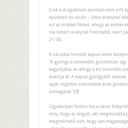
Ezek a drágakövek azonban nem a fõ é
épületeit és utcáit – Isten aranyból ké
ezt az értékes fémet, ahogy az emberek
ma ismert aranynál finomabb, mert Ján
21:18).
A városba tizenkét kapun lehet belépn
"A gyöngy a szenvedés gyümölcse: egy p
kagylójába, és ahogy a kis teremtés sz
alakítja át. A kapuk gyöngybõl vannak
saját végtelen szenvedése árán gondo
önmagával."[4]
Ugyanolyan fontos ma a város felépítés
tény, hogy az angyal, aki megmutatta 
megmérhetõ volt, hogy van magassága, 