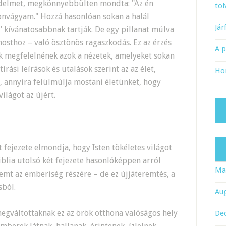
zedelmet, megkönnyebbülten mondta: "Az én
tol
nvágyam." Hozzá hasonlóan sokan a halál
Já
’ kívánatosabbnak tartják. De egy pillanat múlva
mosthoz – való ösztönös ragaszkodás. Ez az érzés
A 
ak megfelelnének azok a nézetek, amelyeket sokan
tírási leírások és utalások szerint az az élet,
Ho
, annyira felülmúlja mostani életünket, hogy
ilágot az újért.
t fejezete elmondja, hogy Isten tökéletes világot
blia utolsó két fejezete hasonlóképpen arról
Ma
remt az emberiség részére – de ez újjáteremtés, a
sból.
Au
 megváltottaknak ez az örök otthona valóságos hely
De