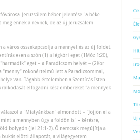
Cik
 fõvárosa. Jeruzsálem héber jelentése "a béke
lt meg ennek a névnek, de az új Jeruzsálem
Él
Gy
a város összekapcsolja a mennyet és az új földet.
Hit
ntírás ezen a szón (1) a légköri eget (1Móz 1:20),
 a "harmadik" eget – a Paradicsom helyét – (2Kor
Iro
 a "menny" rokonértelmû lett a Paradicsommal,
Ma
akóhelye van. Tágabb értelemben a Szentírás Isten
 uralkodását elfogadni kész embereket "a mennyek
Mo
Tö
álaszol a "Miatyánkban" elmondott – "Jöjjön el a
Uj 
 mint a mennyben úgy a földön is" – kérésre,
Föld bolygón (Jel 21:1-2). Õ nemcsak megújítja a
Ve
a bukás elõtti állapotát, a világegyetem