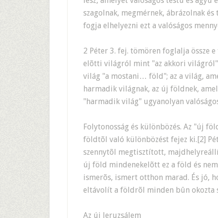
lesz, amelyet valóságos testû és agyú e
szagolnak, megmérnek, ábrázolnak és t
fogja elhelyezni ezt a valóságos menny
2 Péter 3. fej. tömören foglalja össze e
elõtti világról mint "az akkori világról
világ "a mostani… föld"; az a világ, am
harmadik világnak, az új földnek, amely
"harmadik világ" ugyanolyan valóságos 
Folytonosság és különbözés. Az "új föl
földtõl való különbözést fejez ki.[2] P
szennytõl megtisztított, majdhelyreállít
új föld mindenekelõtt ez a föld és ne
ismerõs, ismert otthon marad. És jó, h
eltávolít a földrõl minden bûn okozta 
Az új Jeruzsálem