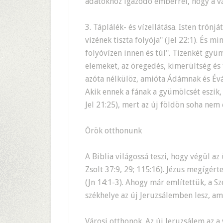
adatokhoz igazodó emberrel, hogy a vá
3. Táplálék- és vízellátása. Isten trónj
vizének tiszta folyója" (Jel 22:1). És mi
folyóvízen innen és túl". Tizenkét gyü
elemeket, az öregedés, kimerültség és
azóta nélkülöz, amióta Ádámnak és Éván
Akik ennek a fának a gyümölcsét eszik,
Jel 21:25), mert az új földön soha nem
Örök otthonunk
A Biblia világossá teszi, hogy végül az
Zsolt 37:9, 29; 115:16). Jézus megígért
(Jn 14:1-3). Ahogy már említettük, a Sz
székhelye az új Jeruzsálemben lesz, amel
Városi otthonok. Az új Jeruzsálem az a