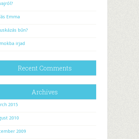
vajról?
rfás Emma
puskázás bűn?
mokba irjad
Recent Comments
Archives
rch 2015
gust 2010
cember 2009