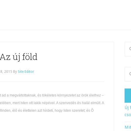
 Az új föld
8, 2015
By
Site Editor
nt ad a megváltottaknak, és tökéletes környezetet az örök élethez –
lében, mert Isten ott lakik népével. A szenvedés és halál elmúlt. A
Új 
den, élõ és élettelen azt hirdeti, hogy Isten szeretet; és Õ
cso
Mit