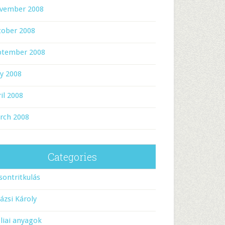
vember 2008
tober 2008
ptember 2008
y 2008
il 2008
rch 2008
Categories
sontritkulás
ázsi Károly
liai anyagok