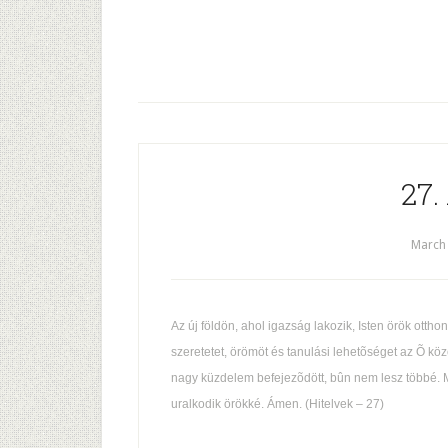
27.
March 
Az új földön, ahol igazság lakozik, Isten örök ottho
szeretetet, örömöt és tanulási lehetõséget az Õ köze
nagy küzdelem befejezõdött, bûn nem lesz többé. Min
uralkodik örökké. Ámen. (Hitelvek – 27)