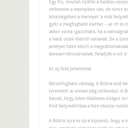
Egy fiú, miután túlélte a halálos ves
otthonom a mennyben van, de nincs ho
közelségében a mennyet ‘a más helynél
gyõz a megfogható élethez – az itt és 
akkor volna igazolható, ha a valóságn
a halál utáni életrõl vallanak. De a szen
amelyet Isten készít a megváltottaknak
kevesen tétováznának, feladják-e ezt a v
Az új föld jellemzése
Kézzelfogható valóság. A Biblia elsõ ké
teremtett az emberiség otthonául. A Bi
beszél, hogy Isten tökéletes világot te
föld helyreállítása a bûn okozta romlá
A Biblia újra és újra kijelenti, hogy a