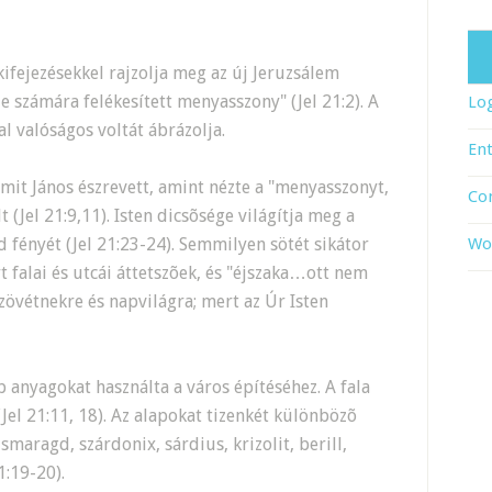
 kifejezésekkel rajzolja meg az új Jeruzsálem
je számára felékesített menyasszony" (Jel 21:2). A
Log
al valóságos voltát ábrázolja.
Ent
 amit János észrevett, amint nézte a "menyasszonyt,
Co
t (Jel 21:9,11). Isten dicsõsége világítja meg a
ld fényét (Jel 21:23-24). Semmilyen sötét sikátor
Wo
t falai és utcái áttetszõek, és "éjszaka…ott nem
szövétnekre és napvilágra; mert az Úr Isten
bb anyagokat használta a város építéséhez. A fala
(Jel 21:11, 18). Az alapokat tizenkét különbözõ
 smaragd, szárdonix, sárdius, krizolit, berill,
1:19-20).