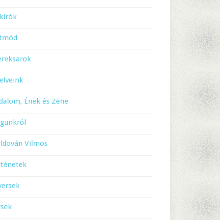
kirók
etmód
ereksarok
elveink
dalom, Ének és Zene
gunkról
ldován Vilmos
rténetek
versek
rsek