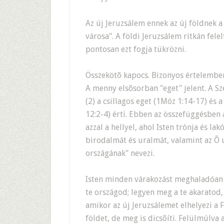
Az új Jeruzsálem ennek az új földnek a
városa". A földi Jeruzsálem ritkán fele
pontosan ezt fogja tükrözni.
Összekötõ kapocs. Bizonyos értelemben 
A menny elsõsorban "eget" jelent. A Sze
(2) a csillagos eget (1Móz 1:14-17) és
12:2-4) érti. Ebben az összefüggésben
azzal a hellyel, ahol Isten trónja és l
birodalmát és uralmát, valamint az Õ
országának" nevezi.
Isten minden várakozást meghaladóan v
te országod; legyen meg a te akaratod,
amikor az új Jeruzsálemet elhelyezi a 
földet, de meg is dicsõíti. Felülmúlva 