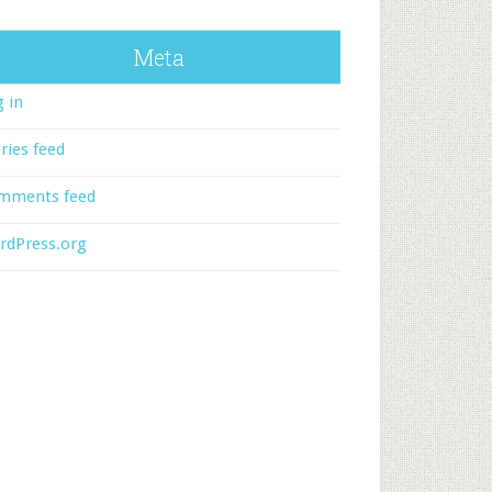
Meta
 in
ries feed
mments feed
rdPress.org