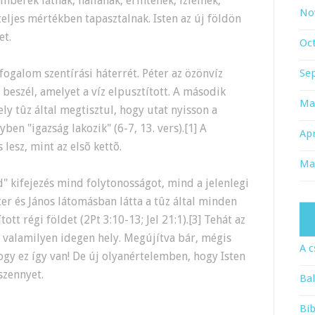
mberek látnak, hallanak, érintenek, ízlelnek,
No
eljes mértékben tapasztalnak. Isten az új földön
et.
Oc
 fogalom szentírási háterrét. Péter az özönvíz
Se
" beszél, amelyet a víz elpusztított. A második
Ma
ely tûz által megtisztul, hogy utat nyisson a
ben "igazság lakozik" (6-7, 13. vers).[1] A
Apr
lesz, mint az elsõ kettõ.
Ma
d" kifejezés mind folytonosságot, mind a jelenlegi
éter és János látomásban látta a tûz által minden
ott régi földet (2Pt 3:10-13; Jel 21:1).[3] Tehát az
m valamilyen idegen hely. Megújítva bár, mégis
A c
ogy ez így van! De új olyanértelemben, hogy Isten
szennyet.
Bal
Bib