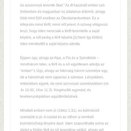
és asszonnyá teremté õket." Az itt használt ember szó
(héberben és magyarban is) általános értelmû, ahogy
több mint 500 esetben az Ótestamentumban. Ez a
kifejezés mind férfit, mind nõt jelent. A szöveg világossá
teszi, hogy Isten nemcsak a férfit teremtette a saját
képére, a nõt pedig a férfi képére.[1] Nem így történt.
Isten mindkettõt a saját képére alkotta.
Éppen úgy, ahogy az Atya, a Fiú és a Szentlélek –
mindhárom Isten, a férfi és a nõ együttesen alkotja az
"ember"-t. Úgy, ahogy az Istenség három személye egy,
de a háromnak nem ugyanaz a szerepe. Lényükben,
értékükben egyek, de nem azonosak személyükben (vö.
Jn 10:30; 1Kor 11:3). Kiegészítik egymást, és
tevékenységükben együttmûködnek.
Mindkét emberi nem jó (1Móz 1:31), és különbözõ
szerepük is jó. A család és az otthon a nembeli
különbözõség tényére épül. Isten szaporíthatta volna az
életet a földön férfi és nõ teremtése nélkül, ahogy azt