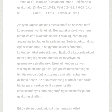
– mind az Ó-, mind az Újtestamentumban – elítéli ezt a
gyakorlatot (3 Móz 20:10-12; Péld 6:24-32; 7:6-27; 1Kor
6:9, 13, 18; Gal 5:19; Ef 5:3; 1 Thessz 4:3 stb.).
Az ilyen kapcsolatoknak messzeható és hosszan tartó
következményei lehetnek. Becsapják a törvényes nemi
társat, és kárt okozhatnak neki fizikailag, érzelmileg,
anyagilag, jogilag és társadalmilag. Sérülést okoznak az
egész családnak, s ha gyermekeket is érintenek,
különösen õket sebesítik meg. Ezekbõl a kapcsolatokból
nemi betegségek terjedhetnek el, törvénytelen
gyermekek születhetnek. Ezen túlmenõen az ilyen
viszony felett lebegõ hazugságok és becstelenségek
felhõje romba dönti a bizalmat, ami talán soha nem
állítható helyre. Az erkölcstelenség e formái ellen szóló
bibliai parancsokon kívül a szerencsétlen
következmények sora elegendõ figyelmeztetést jelent
gyakorlásuk ellen.
Erkölcstelen gondolatok. A bûn nemcsak külsõ