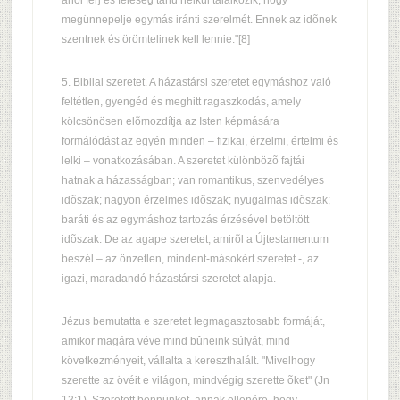
ahol férj és feleség tanú nélkül találkozik, hogy
megünnepelje egymás iránti szerelmét. Ennek az idõnek
szentnek és örömtelinek kell lennie."[8]
5. Bibliai szeretet. A házastársi szeretet egymáshoz való
feltétlen, gyengéd és meghitt ragaszkodás, amely
kölcsönösen elõmozdítja az Isten képmására
formálódást az egyén minden – fizikai, érzelmi, értelmi és
lelki – vonatkozásában. A szeretet különbözõ fajtái
hatnak a házasságban; van romantikus, szenvedélyes
idõszak; nagyon érzelmes idõszak; nyugalmas idõszak;
baráti és az egymáshoz tartozás érzésével betöltött
idõszak. De az agape szeretet, amirõl a Újtestamentum
beszél – az önzetlen, mindent-másokért szeretet -, az
igazi, maradandó házastársi szeretet alapja.
Jézus bemutatta e szeretet legmagasztosabb formáját,
amikor magára véve mind bûneink súlyát, mind
következményeit, vállalta a kereszthalált. "Mivelhogy
szerette az övéit e világon, mindvégig szerette õket" (Jn