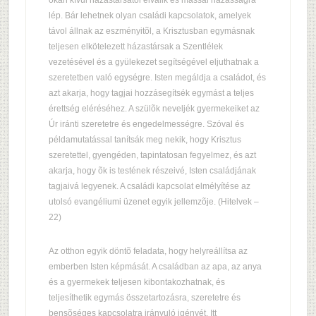
okán kívül házastársától elválik és mással házasságra
lép. Bár lehetnek olyan családi kapcsolatok, amelyek
távol állnak az eszményitõl, a Krisztusban egymásnak
teljesen elkötelezett házastársak a Szentlélek
vezetésével és a gyülekezet segítségével eljuthatnak a
szeretetben való egységre. Isten megáldja a családot, és
azt akarja, hogy tagjai hozzásegítsék egymást a teljes
érettség eléréséhez. A szülõk neveljék gyermekeiket az
Úr iránti szeretetre és engedelmességre. Szóval és
példamutatással tanítsák meg nekik, hogy Krisztus
szeretettel, gyengéden, tapintatosan fegyelmez, és azt
akarja, hogy õk is testének részeivé, Isten családjának
tagjaivá legyenek. A családi kapcsolat elmélyítése az
utolsó evangéliumi üzenet egyik jellemzõje. (Hitelvek –
22)
Az otthon egyik döntõ feladata, hogy helyreállítsa az
emberben Isten képmását. A családban az apa, az anya
és a gyermekek teljesen kibontakozhatnak, és
teljesíthetik egymás összetartozásra, szeretetre és
bensõséges kapcsolatra irányuló igényét. Itt