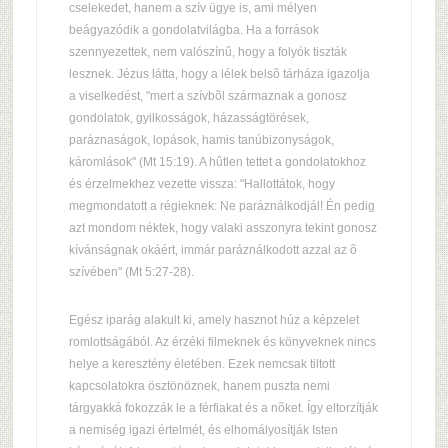
cselekedet, hanem a szív ügye is, ami mélyen
beágyazódik a gondolatvilágba. Ha a források
szennyezettek, nem valószínû, hogy a folyók tiszták
lesznek. Jézus látta, hogy a lélek belsõ tárháza igazolja
a viselkedést, "mert a szívbõl származnak a gonosz
gondolatok, gyilkosságok, házasságtörések,
paráznaságok, lopások, hamis tanúbizonyságok,
káromlások" (Mt 15:19). A hûtlen tettet a gondolatokhoz
és érzelmekhez vezette vissza: "Hallottátok, hogy
megmondatott a régieknek: Ne paráználkodjál! Én pedig
azt mondom néktek, hogy valaki asszonyra tekint gonosz
kívánságnak okáért, immár paráználkodott azzal az õ
szívében" (Mt 5:27-28).
Egész iparág alakult ki, amely hasznot húz a képzelet
romlottságából. Az érzéki filmeknek és könyveknek nincs
helye a keresztény életében. Ezek nemcsak tiltott
kapcsolatokra ösztönöznek, hanem puszta nemi
tárgyakká fokozzák le a férfiakat és a nõket. Így eltorzítják
a nemiség igazi értelmét, és elhomályosítják Isten