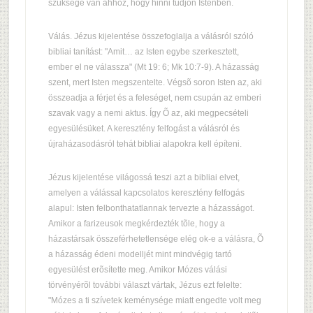
szüksége van ahhoz, hogy hinni tudjon Istenben.
Válás. Jézus kijelentése összefoglalja a válásról szóló
bibliai tanítást: "Amit… az Isten egybe szerkesztett,
ember el ne válassza" (Mt 19: 6; Mk 10:7-9). A házasság
szent, mert Isten megszentelte. Végsõ soron Isten az, aki
összeadja a férjet és a feleséget, nem csupán az emberi
szavak vagy a nemi aktus. Így Õ az, aki megpecsételi
egyesülésüket. A keresztény felfogást a válásról és
újraházasodásról tehát bibliai alapokra kell építeni.
Jézus kijelentése világossá teszi azt a bibliai elvet,
amelyen a válással kapcsolatos keresztény felfogás
alapul: Isten felbonthatatlannak tervezte a házasságot.
Amikor a farizeusok megkérdezték tõle, hogy a
házastársak összeférhetetlensége elég ok-e a válásra, Õ
a házasság édeni modelljét mint mindvégig tartó
egyesülést erõsítette meg. Amikor Mózes válási
törvényérõl további választ vártak, Jézus ezt felelte:
"Mózes a ti szívetek keménysége miatt engedte volt meg