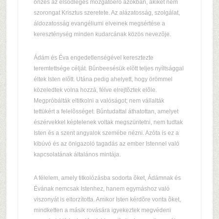
önzés az elsõdleges mozgatóerõ azokban, akiket nem
szorongat Krisztus szeretete. Az alázatosság, szolgálat,
áldozatosság evangéliumi elveinek megsértése a
kereszténység minden kudarcának közös nevezõje.
Ádám és Éva engedetlenségével keresztezte
teremtettsége célját. Bûnbeesésük elõtt teljes nyíltsággal
éltek Isten elõtt. Utána pedig ahelyett, hogy örömmel
közeledtek volna hozzá, félve elrejtõztek elõle.
Megpróbálták eltitkolni a valóságot; nem vállalták
tettükért a felelõsséget. Bûntudattal áthatottan, amelyet
észérvekkel képtelenek voltak megszüntetni, nem tudtak
Isten és a szent angyalok szemébe nézni. Azóta is ez a
kibúvó és az önigazoló tagadás az ember Istennel való
kapcsolatának általános mintája.
A félelem, amely titkolózásba sodorta õket, Ádámnak és
Évának nemcsak Istenhez, hanem egymáshoz való
viszonyát is eltorzította. Amikor Isten kérdõre vonta õket,
mindketten a másik rovására igyekeztek megvédeni