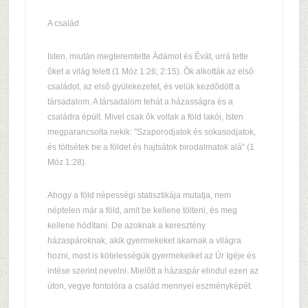
A család
Isten, miután megteremtette Ádámot és Évát, urrá tette
õket a világ felett (1 Móz 1:26; 2:15). Õk alkották az elsõ
családot, az elsõ gyülekezetet, és velük kezdõdött a
társadalom. A társadalom tehát a házasságra és a
családra épült. Mivel csak õk voltak a föld lakói, Isten
megparancsolta nekik: "Szaporodjatok és sokasodjatok,
és töltsétek be a földet és hajtsátok birodalmatok alá" (1
Móz 1:28).
Ahogy a föld népességi statisztikája mutatja, nem
néptelen már a föld, amit be kellene tölteni, és meg
kellene hódítani. De azoknak a keresztény
házaspároknak, akik gyermekeket akarnak a világra
hozni, most is kötelességük gyermekeiket az Úr Igéje és
intése szerint nevelni. Mielõtt a házaspár elindul ezen az
úton, vegye fontolóra a család mennyei eszményképét.