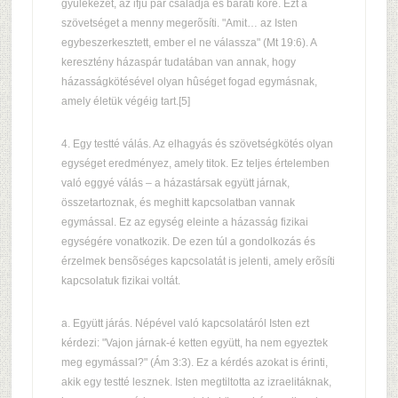
gyülekezet, az ifjú pár családja és baráti köre. Ezt a
szövetséget a menny megerõsíti. "Amit… az Isten
egybeszerkesztett, ember el ne válassza" (Mt 19:6). A
keresztény házaspár tudatában van annak, hogy
házasságkötésével olyan hûséget fogad egymásnak,
amely életük végéig tart.[5]
4. Egy testté válás. Az elhagyás és szövetségkötés olyan
egységet eredményez, amely titok. Ez teljes értelemben
való eggyé válás – a házastársak együtt járnak,
összetartoznak, és meghitt kapcsolatban vannak
egymással. Ez az egység eleinte a házasság fizikai
egységére vonatkozik. De ezen túl a gondolkozás és
érzelmek bensõséges kapcsolatát is jelenti, amely erõsíti
kapcsolatuk fizikai voltát.
a. Együtt járás. Népével való kapcsolatáról Isten ezt
kérdezi: "Vajon járnak-é ketten együtt, ha nem egyeztek
meg egymással?" (Ám 3:3). Ez a kérdés azokat is érinti,
akik egy testté lesznek. Isten megtiltotta az izraelitáknak,