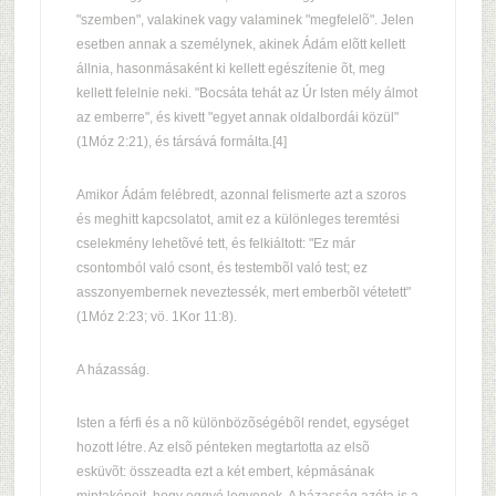
"szemben", valakinek vagy valaminek "megfelelõ". Jelen
esetben annak a személynek, akinek Ádám elõtt kellett
állnia, hasonmásaként ki kellett egészítenie õt, meg
kellett felelnie neki. "Bocsáta tehát az Úr Isten mély álmot
az emberre", és kivett "egyet annak oldalbordái közül"
(1Móz 2:21), és társává formálta.[4]
Amikor Ádám felébredt, azonnal felismerte azt a szoros
és meghitt kapcsolatot, amit ez a különleges teremtési
cselekmény lehetõvé tett, és felkiáltott: "Ez már
csontomból való csont, és testembõl való test; ez
asszonyembernek neveztessék, mert emberbõl vétetett"
(1Móz 2:23; vö. 1Kor 11:8).
A házasság.
Isten a férfi és a nõ különbözõségébõl rendet, egységet
hozott létre. Az elsõ pénteken megtartotta az elsõ
esküvõt: összeadta ezt a két embert, képmásának