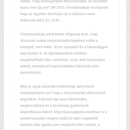
néktek, hogy feleségeiteket elbocsássátok, de kezdettõl
fogva nem így volt" (Mt 19:8). A továbbiakban leszögezte,
hogy az egyetlen törvényes ok a válásra a nemi
hûtlenség (Mt 5:32; 19:9).
A farizeusoknak adott felelet világossá teszi, hogy
Jézusnak sokkal magasztosabb fogalmai voltak a
hûségrõl, mint nekik. Jézus szavaiból és a házassággal
kapcsolatos ó- és újtestamentumi elvekbõl
megállapítható Isten szándéka: azok, akik házasságot
kötnek, maradandó kapcsolatukkal tükrözzék Isten
elgondolását.
Még az egyik házastárs hûtlensége sem jelenti
szükségképpen azt, hogy a házasságnak válással kell
végzõdnie. A kereszt útja igazi bûnbánatra,
megbocsátásra és a keserûség gyökerének
eltávolítására bátorít. Még házasságtörés esetében is a
sértett házastárs megbocsátás és Isten megbékítõ
hatalma által igyekezzen megõrizni Isten eredeti, a