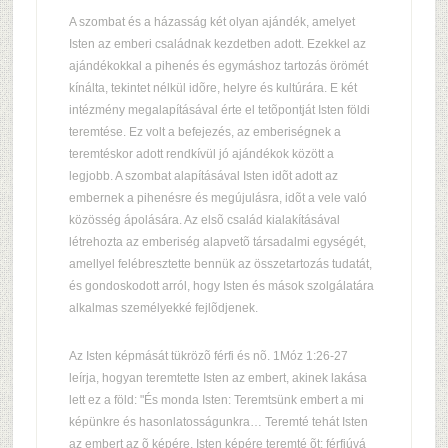
A szombat és a házasság két olyan ajándék, amelyet
Isten az emberi családnak kezdetben adott. Ezekkel az
ajándékokkal a pihenés és egymáshoz tartozás örömét
kínálta, tekintet nélkül idõre, helyre és kultúrára. E két
intézmény megalapításával érte el tetõpontját Isten földi
teremtése. Ez volt a befejezés, az emberiségnek a
teremtéskor adott rendkívül jó ajándékok között a
legjobb. A szombat alapításával Isten idõt adott az
embernek a pihenésre és megújulásra, idõt a vele való
közösség ápolására. Az elsõ család kialakításával
létrehozta az emberiség alapvetõ társadalmi egységét,
amellyel felébresztette bennük az összetartozás tudatát,
és gondoskodott arról, hogy Isten és mások szolgálatára
alkalmas személyekké fejlõdjenek.
Az Isten képmását tükrözõ férfi és nõ. 1Móz 1:26-27
leírja, hogyan teremtette Isten az embert, akinek lakása
lett ez a föld: "És monda Isten: Teremtsünk embert a mi
képünkre és hasonlatosságunkra… Teremté tehát Isten
az embert az õ képére, Isten képére teremté õt: férfiúvá