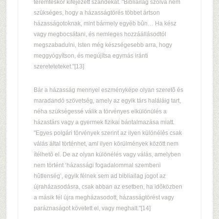
teremtéskor kifejezett szándékát. "Bibliailag szólva nem
szükséges, hogy a házasságtörés többet ártson
házasságotoknak, mint bármely egyéb bûn… Ha kész
vagy megbocsátani, és nemleges hozzáállásodtól
megszabadulni, Isten még készségesebb arra, hogy
meggyógyítson, és megújítsa egymás iránti
szereteteteket."[13]
Bár a házasság mennyei eszményképe olyan szeretõ és
maradandó szövetség, amely az egyik társ haláláig tart,
néha szükségessé válik a törvényes elkülönülés a
házastárs vagy a gyermek fizikai bántalmazása miatt.
"Egyes polgári törvények szerint az ilyen különélés csak
válás által történhet, ami ilyen körülmények között nem
ítélhetõ el. De az olyan különélés vagy válás, amelyben
nem történt ‘házassági fogadalommal szembeni
hûtlenség’, egyik félnek sem ad bibliailag jogot az
újraházasodásra, csak abban az esetben, ha idõközben
a másik fél újra megházasodott, házasságtörést vagy
paráznaságot követett el, vagy meghalt."[14]