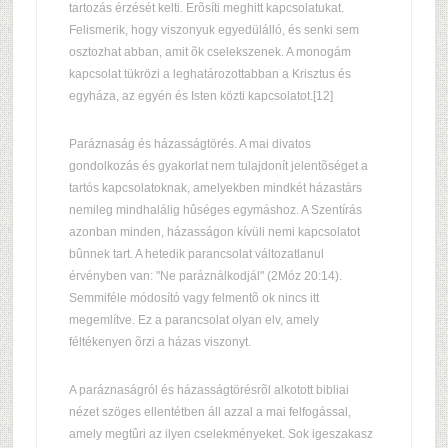
tartozás érzését kelti. Erõsíti meghitt kapcsolatukat.
Felismerik, hogy viszonyuk egyedülálló, és senki sem
osztozhat abban, amit õk cselekszenek. A monogám
kapcsolat tükrözi a leghatározottabban a Krisztus és
egyháza, az egyén és Isten közti kapcsolatot.[12]
Paráznaság és házasságtörés. A mai divatos
gondolkozás és gyakorlat nem tulajdonít jelentõséget a
tartós kapcsolatoknak, amelyekben mindkét házastárs
nemileg mindhalálig hûséges egymáshoz. A Szentírás
azonban minden, házasságon kívüli nemi kapcsolatot
bûnnek tart. A hetedik parancsolat változatlanul
érvényben van: "Ne paráználkodjál" (2Móz 20:14).
Semmiféle módosító vagy felmentõ ok nincs itt
megemlítve. Ez a parancsolat olyan elv, amely
féltékenyen õrzi a házas viszonyt.
A paráznaságról és házasságtörésrõl alkotott bibliai
nézet szöges ellentétben áll azzal a mai felfogással,
amely megtûri az ilyen cselekményeket. Sok igeszakasz