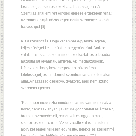
életmódban való különbözõséghez vezet, ami súlyos
feszültséget és törést okozhat a házasságban. A
Szentírás által említett egység elérése érdekében tehát
az ember a saját közösségén belüli személlyel kössön
házasságot.[6]
b. Összetartozás. Hogy két ember egy testté legyen,
teljes hûséget kell tanúsítania egymás iránt. Amikor
valaki házasságot köt, mindent kockáztat, és elfogadja
házastársát olyannak, amilyen. Aki megházasodik,
kifejezi azt, hogy kész megosztani házastársa
felelõsségét, és mindennel szemben társa mellett akar
állni. A házasság cselekvõ, gyakorló, meg nem szûnõ
szeretetet igényel.
"Két ember megosztja mindenét, amije van, nemcsak a
testét, nemcsak anyagi javait, de gondolatait és érzéseit,
örömeit, szenvedéseit, reményeit és aggodalmait,
sikereit és kudarcait is. ‘Az egy testté válás’ azt jelenti,
hogy két ember teljesen egy testté, lélekké és szellemmé