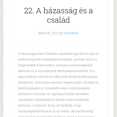
22. A házasság és a
család
March 8, 2015
By
Site Editor
A házasságot Isten Édenben alapította egy férfi és egy nõ
élethosszig tartó szeretetközösségévé, amelyet Jézus is
megerõsített. A keresztény számára a házasságkötés
Istennek és a házastársnak tett fogadalmat jelenti, és e
kapcsolatnak csak közös hitet valló társak között szabad
létrejönnie. Kölcsönös szeretet, megbecsülés, tisztelet és
felelõsségtudat az összetartó ereje e közösségnek,
amelynek a Krisztus és egyháza közötti szeretetet,
szentséget, közelséget és állandó kapcsolatot kell
tükröznie. A válásról Jézus azt tanította, hogy
házasságtörést követ el az az ember, aki paráznaság