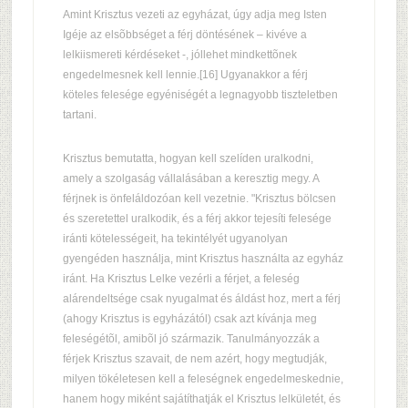
Amint Krisztus vezeti az egyházat, úgy adja meg Isten
Igéje az elsõbbséget a férj döntésének – kivéve a
lelkiismereti kérdéseket -, jóllehet mindkettõnek
engedelmesnek kell lennie.[16] Ugyanakkor a férj
köteles felesége egyéniségét a legnagyobb tiszteletben
tartani.
Krisztus bemutatta, hogyan kell szelíden uralkodni,
amely a szolgaság vállalásában a keresztig megy. A
férjnek is önfeláldozóan kell vezetnie. "Krisztus bölcsen
és szeretettel uralkodik, és a férj akkor tejesíti felesége
iránti kötelességeit, ha tekintélyét ugyanolyan
gyengéden használja, mint Krisztus használta az egyház
iránt. Ha Krisztus Lelke vezérli a férjet, a feleség
alárendeltsége csak nyugalmat és áldást hoz, mert a férj
(ahogy Krisztus is egyházától) csak azt kívánja meg
feleségétõl, amibõl jó származik. Tanulmányozzák a
férjek Krisztus szavait, de nem azért, hogy megtudják,
milyen tökéletesen kell a feleségnek engedelmeskednie,
hanem hogy miként sajátíthatják el Krisztus lelkületét, és