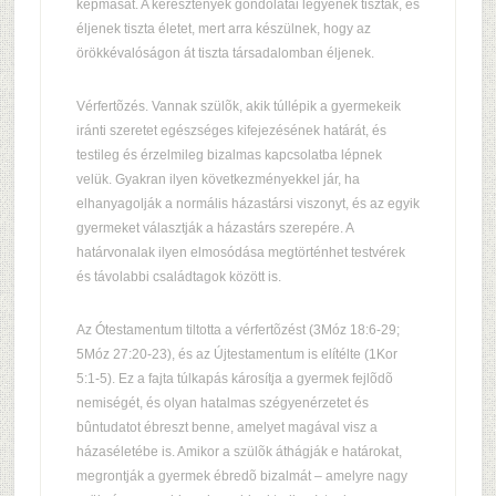
képmását. A keresztények gondolatai legyenek tiszták, és
éljenek tiszta életet, mert arra készülnek, hogy az
örökkévalóságon át tiszta társadalomban éljenek.
Vérfertõzés. Vannak szülõk, akik túllépik a gyermekeik
iránti szeretet egészséges kifejezésének határát, és
testileg és érzelmileg bizalmas kapcsolatba lépnek
velük. Gyakran ilyen következményekkel jár, ha
elhanyagolják a normális házastársi viszonyt, és az egyik
gyermeket választják a házastárs szerepére. A
határvonalak ilyen elmosódása megtörténhet testvérek
és távolabbi családtagok között is.
Az Ótestamentum tiltotta a vérfertõzést (3Móz 18:6-29;
5Móz 27:20-23), és az Újtestamentum is elítélte (1Kor
5:1-5). Ez a fajta túlkapás károsítja a gyermek fejlõdõ
nemiségét, és olyan hatalmas szégyenérzetet és
bûntudatot ébreszt benne, amelyet magával visz a
házaséletébe is. Amikor a szülõk áthágják e határokat,
megrontják a gyermek ébredõ bizalmát – amelyre nagy