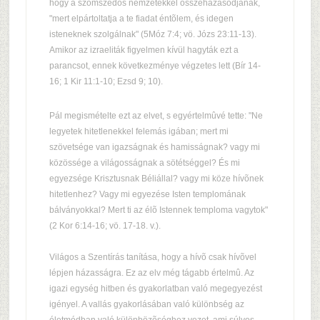
hogy a szomszédos nemzetekkel összeházasodjanak,
"mert elpártoltatja a te fiadat éntõlem, és idegen
isteneknek szolgálnak" (5Móz 7:4; vö. Józs 23:11-13).
Amikor az izraeliták figyelmen kívül hagyták ezt a
parancsot, ennek következménye végzetes lett (Bír 14-
16; 1 Kir 11:1-10; Ezsd 9; 10).
Pál megismételte ezt az elvet, s egyértelmûvé tette: "Ne
legyetek hitetlenekkel felemás igában; mert mi
szövetsége van igazságnak és hamisságnak? vagy mi
közössége a világosságnak a sötétséggel? És mi
egyezsége Krisztusnak Béliállal? vagy mi köze hívõnek
hitetlenhez? Vagy mi egyezése Isten templomának
bálványokkal? Mert ti az élõ Istennek temploma vagytok"
(2 Kor 6:14-16; vö. 17-18. v.).
Világos a Szentírás tanítása, hogy a hívõ csak hívõvel
lépjen házasságra. Ez az elv még tágabb értelmû. Az
igazi egység hitben és gyakorlatban való megegyezést
igényel. A vallás gyakorlásában való különbség az