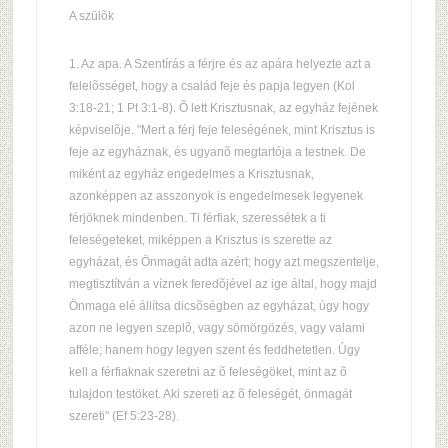
A szülõk
1. Az apa. A Szentírás a férjre és az apára helyezte azt a
felelõsséget, hogy a család feje és papja legyen (Kol
3:18-21; 1 Pt 3:1-8). Õ lett Krisztusnak, az egyház fejének
képviselõje. "Mert a férj feje feleségének, mint Krisztus is
feje az egyháznak, és ugyanõ megtartója a testnek. De
miként az egyház engedelmes a Krisztusnak,
azonképpen az asszonyok is engedelmesek legyenek
férjöknek mindenben. Ti férfiak, szeressétek a ti
feleségeteket, miképpen a Krisztus is szerette az
egyházat, és Önmagát adta azért; hogy azt megszentelje,
megtisztítván a víznek feredõjével az ige által, hogy majd
Önmaga elé állítsa dicsõségben az egyházat, úgy hogy
azon ne legyen szeplõ, vagy sömörgözés, vagy valami
afféle; hanem hogy legyen szent és feddhetetlen. Úgy
kell a férfiaknak szeretni az õ feleségöket, mint az õ
tulajdon testöket. Aki szereti az õ feleségét, önmagát
szereti" (Ef 5:23-28).