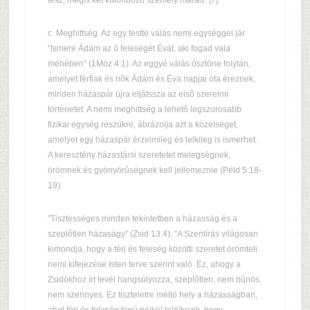
lesz, mégis két különbözõ személy marad."[7]
c. Meghittség. Az egy testté válás nemi egységgel jár.
"Ismeré Ádám az õ feleségét Évát, aki fogad vala
méhében" (1Móz 4:1). Az eggyé válás ösztöne folytán,
amelyet férfiak és nõk Ádám és Éva napjai óta éreznek,
minden házaspár újra eljátssza az elsõ szerelmi
történetet. A nemi meghittség a lehetõ legszorosabb
fizikai egység részükre; ábrázolja azt a közelséget,
amelyet egy házaspár érzelmileg és lelkileg is ismerhet.
A keresztény házastársi szeretetet melegségnek,
örömnek és gyönyörûségnek kell jellemeznie (Péld 5:18-
19).
"Tisztességes minden tekintetben a házasság és a
szeplõtlen házaságy" (Zsid 13:4). "A Szentírás világosan
kimondja, hogy a férj és feleség közötti szeretet örömteli
nemi kifejezése Isten terve szerint való. Ez, ahogy a
Zsidókhoz írt levél hangsúlyozza, szeplõtlen, nem bûnös,
nem szennyes. Ez tiszteletre méltó hely a házasságban,