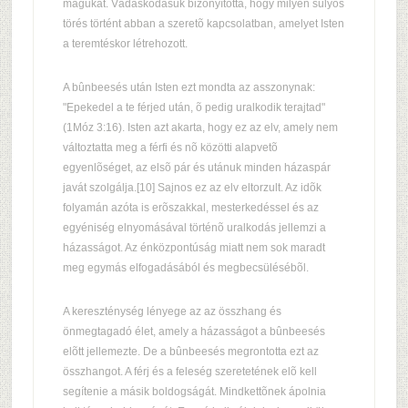
magukat. Vádaskodásuk bizonyította, hogy milyen súlyos
törés történt abban a szeretõ kapcsolatban, amelyet Isten
a teremtéskor létrehozott.
A bûnbeesés után Isten ezt mondta az asszonynak:
"Epekedel a te férjed után, õ pedig uralkodik terajtad"
(1Móz 3:16). Isten azt akarta, hogy ez az elv, amely nem
változtatta meg a férfi és nõ közötti alapvetõ
egyenlõséget, az elsõ pár és utánuk minden házaspár
javát szolgálja.[10] Sajnos ez az elv eltorzult. Az idõk
folyamán azóta is erõszakkal, mesterkedéssel és az
egyéniség elnyomásával történõ uralkodás jellemzi a
házasságot. Az énközpontúság miatt nem sok maradt
meg egymás elfogadásából és megbecsülésébõl.
A kereszténység lényege az az összhang és
önmegtagadó élet, amely a házasságot a bûnbeesés
elõtt jellemezte. De a bûnbeesés megrontotta ezt az
összhangot. A férj és a feleség szeretetének elõ kell
segítenie a másik boldogságát. Mindkettõnek ápolnia