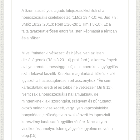
A Szentírás súlyos tagadó kifejezésekkel ítéli el a
homoszexuális cselekedetet. (1Móz 19:4-10; vö. Júd 7,8;
3Móz 18:22; 20:13; Róm 1:26-28; 1 Tim 1:8-10). Ez a
fajta gyakorlat erõsen eltorzítja Isten képmását a férfiban
és a nõben.
Mivel "mindenki vétkezett, és híjával van az Isten
dicsõségének (Róm 3:23 – új prot. ford.), a keresztények
az ilyen rendellenességgel sújtott embereket a gyógyítás
szándékával kezelik. Krisztus magatartását tükrözik, aki
így szólt a házasságtörésen ért asszonyhoz: "Én sem
kárhoztatlak: eredj el és többé ne vétkezzél" (Jn 8:11).
Nemcsak a homoszexuális hajlamúaknak, de
mindenkinek, aki szorongást, szégyent és bûntudatot
okozó módon viselkedett, vagy ilyen kapcsolatokba
bonyolódott, szüksége van szakképzett és tapasztalt
keresztény tanácsadó együttérzésére. Nincs olyan
viselkedés, amelyre Isten gyógyító kegyelme ne volna
elég.[15]