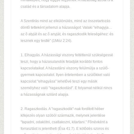
mintaképeit, hogy eggyé legyenek. A házasság azóta is a
család és a társadalom alapja.
A Szentírás mind az elkülönülés, mind az összetartozás
döntõ tetteként jellemzi a házasságot: Valaki "elhagyja…
az õ atyját és az õ anyját, és ragaszkodik feleségéhez: és
lesznek egy testté" (1Móz 2:24).
1. Elhagyás. A házassági viszony feltétlenül szükségessé
teszi, hogy a házasulandók feladják korábbi fontos
kapcsolataikat. A házastársi viszony felülmúlja a szülõ-
gyermek kapcsolatot. Ilyen értelemben a szülõkkel való
kapcsolat "elhagyása" lehetõvé teszi egy másik
személyhez való "ragaszkodást". E folyamat nélkül nincs
a házasságnak szilárd alapja.
2. Ragaszkodás. A "ragaszkodik"-nak fordított héber
kifejezés olyan szóból származik, melynek jelentése
"tapadni, odakötni, csatlakozni, kitartani." Fõnévként a
forrasztást is jelentheti (Ésa 41:7). E kötõdés szoros és