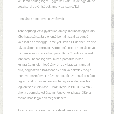
kell társa boldogságát. Eggyé kell válniuk, de egyikük se
veszítse el egyéniségét, amely az Istené.[11]
Elhajlások a mennyei eszménytõl
Többnejûség. Az a gyakorlat, amely szerint az egyik társ
több házastársat tart, ellentétben áll azzal az eggyé
válással és egységgel, amelyet Isten az Édenben az elsõ
házassággal létrehozott. A többnejûséggel nem jár együtt
minden korábbi társ elhagyása. Bár a Szentírás beszél
több társú házasságokról mint a patriarkális kor
kultúrájában jelen levõ tényrõl, de világosan rámutat
arra, hogy azok a házasságok nem valósították meg a
mennyei eszményt. E házasságokból származó családok
tagjai hatalmi harcok, keserû harag és elidegenedés
légkörében éltek (lásd: 1Móz 16; vö. 29:16-30:24 stb.),
ahol a gyermekeket érzelmi fegyverként használták a
család más tagjainak megsértésére.
Az egynejû házasság a házasfelekben az egymáshoz