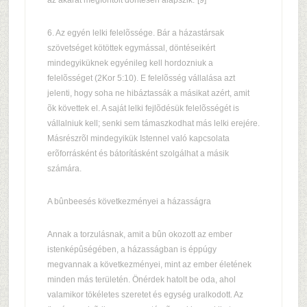
az akarat megfontolt döntésén alapszik."[9]
6. Az egyén lelki felelõssége. Bár a házastársak
szövetséget kötöttek egymással, döntéseikért
mindegyiküknek egyénileg kell hordozniuk a
felelõsséget (2Kor 5:10). E felelõsség vállalása azt
jelenti, hogy soha ne hibáztassák a másikat azért, amit
õk követtek el. A saját lelki fejlõdésük felelõsségét is
vállalniuk kell; senki sem támaszkodhat más lelki erejére.
Másrészrõl mindegyikük Istennel való kapcsolata
erõforrásként és bátorításként szolgálhat a másik
számára.
A bûnbeesés következményei a házasságra
Annak a torzulásnak, amit a bûn okozott az ember
istenképûségében, a házasságban is éppúgy
megvannak a következményei, mint az ember életének
minden más területén. Önérdek hatolt be oda, ahol
valamikor tökéletes szeretet és egység uralkodott. Az