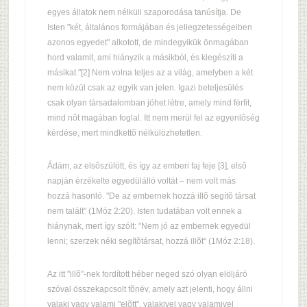
egyes állatok nem nélküli szaporodása tanúsítja. De
Isten "két, általános formájában és jellegzetességeiben
azonos egyedet" alkotott, de mindegyikük önmagában
hord valamit, ami hiányzik a másikból, és kiegészíti a
másikat."[2] Nem volna teljes az a világ, amelyben a két
nem közül csak az egyik van jelen. Igazi beteljesülés
csak olyan társadalomban jöhet létre, amely mind férfit,
mind nõt magában foglal. Itt nem merül fel az egyenlõség
kérdése, mert mindkettõ nélkülözhetetlen.
Ádám, az elsõszülött, és így az emberi faj feje [3], elsõ
napján érzékelte egyedülálló voltát – nem volt más
hozzá hasonló. "De az embernek hozzá illõ segítõ társat
nem talált" (1Móz 2:20). Isten tudatában volt ennek a
hiánynak, mert így szólt: "Nem jó az embernek egyedül
lenni; szerzek néki segítõtársat, hozzá illõt" (1Móz 2:18).
Az itt "illõ"-nek fordított héber neged szó olyan elöljáró
szóval összekapcsolt fõnév, amely azt jelenti, hogy állni
valaki vagy valami "elõtt", valakivel vagy valamivel