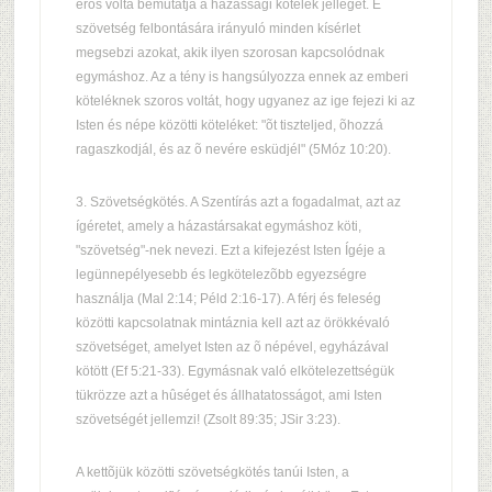
erõs volta bemutatja a házassági kötelék jellegét. E
szövetség felbontására irányuló minden kísérlet
megsebzi azokat, akik ilyen szorosan kapcsolódnak
egymáshoz. Az a tény is hangsúlyozza ennek az emberi
köteléknek szoros voltát, hogy ugyanez az ige fejezi ki az
Isten és népe közötti köteléket: "õt tiszteljed, õhozzá
ragaszkodjál, és az õ nevére esküdjél" (5Móz 10:20).
3. Szövetségkötés. A Szentírás azt a fogadalmat, azt az
ígéretet, amely a házastársakat egymáshoz köti,
"szövetség"-nek nevezi. Ezt a kifejezést Isten Ígéje a
legünnepélyesebb és legkötelezõbb egyezségre
használja (Mal 2:14; Péld 2:16-17). A férj és feleség
közötti kapcsolatnak mintáznia kell azt az örökkévaló
szövetséget, amelyet Isten az õ népével, egyházával
kötött (Ef 5:21-33). Egymásnak való elkötelezettségük
tükrözze azt a hûséget és állhatatosságot, ami Isten
szövetségét jellemzi! (Zsolt 89:35; JSir 3:23).
A kettõjük közötti szövetségkötés tanúi Isten, a