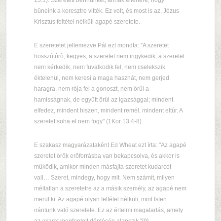
13:1). Szeretett bennünket, annak ellenére, hogy
bûneink a keresztre vitték. Ez volt, és most is az, Jézus
Krisztus feltétel nélküli agapé szeretete.
E szeretetet jellemezve Pál ezt mondta: "A szeretet
hosszútûrõ, kegyes; a szeretet nem irigykedik, a szeretet
nem kérkedik, nem fuvalkodik fel, nem cselekszik
éktelenül, nem keresi a maga hasznát, nem gerjed
haragra, nem rója fel a gonoszt, nem örül a
hamisságnak, de együtt örül az igazsággal; mindent
elfedez, mindent hiszen, mindent remél, mindent eltûr. A
szeretet soha el nem fogy" (1Kor 13:4-8).
E szakasz magyarázataként Ed Wheat ezt írta: "Az agapé
szeretet örök erõforrásba van bekapcsolva, és akkor is
mûködik, amikor minden másfajta szeretet kudarcot
vall… Szeret, mindegy, hogy mit. Nem számít, milyen
méltatlan a szeretetre az a másik személy, az agapé nem
merül ki. Az agapé olyan feltétel nélküli, mint Isten
irántunk való szeretete. Ez az értelmi magatartás, amely