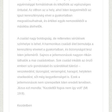
egyéniséggé formálódnak és kifejlõdik az egészséges
öntudat. Az otthon az a hely, ahol Isten kegyelmébõl az
igazi kereszténység elvei a gyakorlatban
megvalósulhatnak, és értékei egyik nemzedékbõl a
másikba átvihetõk.
A család nagy boldogság, de rettenetes sérülések
színhelye is lehet. A harmonikus családi élet bemutatja a
keresztény elveket a gyakorlatban, és bizonyságot tesz
Isten jellemérõl. Sajnos e jellemvonások nagyon ritkán
láthatók a mai családokban. Sok család inkább az önzõ
emberi szív gondolatait és szándékait tükrözi –
veszekedést, lázongást, versengést, haragot, helytelen
viselkedést, sõt még kegyetlenséget is. Ezek a
jellemvonások nem szerepeltek Isten eredeti tervében.
Jézus ezt mondta: "Kezdettõl fogva nem így volt" (Mt
19:8).
Kezdetben