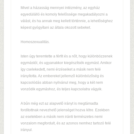
Mivel a házasság mennyei intézmény, az egyház
egyedülálló és komoly felelõssége megakadályozni a
válást, és ha annak meg kellett történnie, a lehetõséghez
képest gyógyítani az általa okozott sebeket.
Homoszexualitás.
Isten úgy teremtette a férfit és a nõt, hogy különbözzenek
egymástól, és ugyanakkor kiegészítsék egymást. Amikor
így cselekedett, nemi érzéseiket a másik nem felé
irányította. Az embereket jellemzõ különbözõség és
kapcsolódás abban nyilvánul meg, hogy a két nem
vonzódik egymáshoz, és teljes kapcsolatra vágyik.
A bûn még ezt az alapvetõ irányt is megtámadta
fordítottnak nevezhetõ jelenséget hozva létre. Ezekben
az esetekben a másik nem iránti természetes nemi
vonzalom megfordult, és az azonos nemhez tartozó felé
irányul.