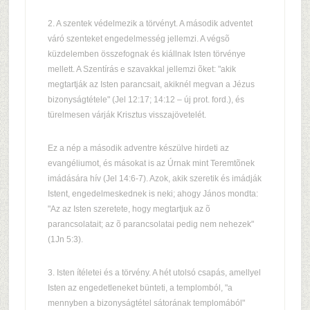
2. A szentek védelmezik a törvényt. A második adventet
váró szenteket engedelmesség jellemzi. A végsõ
küzdelemben összefognak és kiállnak Isten törvénye
mellett. A Szentírás e szavakkal jellemzi õket: "akik
megtartják az Isten parancsait, akiknél megvan a Jézus
bizonyságtétele" (Jel 12:17; 14:12 – új prot. ford.), és
türelmesen várják Krisztus visszajövetelét.
Ez a nép a második adventre készülve hirdeti az
evangéliumot, és másokat is az Úrnak mint Teremtõnek
imádására hív (Jel 14:6-7). Azok, akik szeretik és imádják
Istent, engedelmeskednek is neki; ahogy János mondta:
"Az az Isten szeretete, hogy megtartjuk az õ
parancsolatait; az õ parancsolatai pedig nem nehezek"
(1Jn 5:3).
3. Isten ítéletei és a törvény. A hét utolsó csapás, amellyel
Isten az engedetleneket bünteti, a templomból, "a
mennyben a bizonyságtétel sátorának templomából"