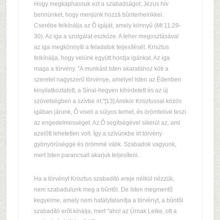
Hogy megkaphassuk ezt a szabadságot, Jézus hív
bennünket, hogy menjünk hozzá bûnterheinkkel.
Cserébe felkínálja az Õ igáját, amely könnyû (Mt 11:29-
30). Az iga a szolgálat eszköze. A teher megosztásával
az iga megkönnyíti a feladatok teljesítését. Krisztus
felkínálja, hogy velünk együtt hordja igánkat. Az iga
maga a törvény. "A munkást Isten akaratához köti a
szeretet nagyszerû törvénye, amelyet Isten az Édenben
kinyilatkoztatott, a Sínai-hegyen kihirdetett és az új
szövetségben a szívbe írt."[13] Amikor Krisztussal közös
igában járunk, Õ viseli a súlyos terhet, és örömtelivé teszi
az engedelmességet. Az Õ segítségével sikerül az, ami
azelõtt lehetetlen volt. Így a szívünkbe írt törvény
gyönyörûséggé és örömmé válik. Szabadok vagyunk,
mert Isten parancsait akarjuk teljesíteni.
Ha a törvényt Krisztus szabadító ereje nélkül nézzük,
nem szabadulunk meg a bûntõl. De Isten megmentõ
kegyelme, amely nem hatálytalanítja a törvényt, a bûntõl
szabadító erõt kínálja, mert "ahol az Úrnak Lelke, ott a