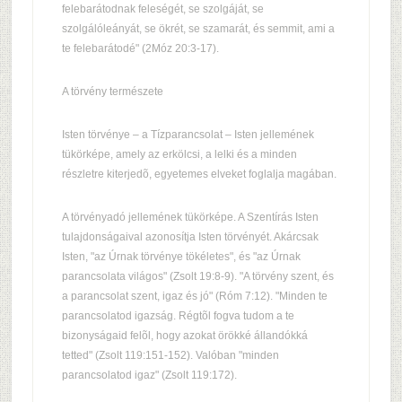
felebarátodnak feleségét, se szolgáját, se
szolgálóleányát, se ökrét, se szamarát, és semmit, ami a
te felebarátodé" (2Móz 20:3-17).
A törvény természete
Isten törvénye – a Tízparancsolat – Isten jellemének
tükörképe, amely az erkölcsi, a lelki és a minden
részletre kiterjedõ, egyetemes elveket foglalja magában.
A törvényadó jellemének tükörképe. A Szentírás Isten
tulajdonságaival azonosítja Isten törvényét. Akárcsak
Isten, "az Úrnak törvénye tökéletes", és "az Úrnak
parancsolata világos" (Zsolt 19:8-9). "A törvény szent, és
a parancsolat szent, igaz és jó" (Róm 7:12). "Minden te
parancsolatod igazság. Régtõl fogva tudom a te
bizonyságaid felõl, hogy azokat örökké állandókká
tetted" (Zsolt 119:151-152). Valóban "minden
parancsolatod igaz" (Zsolt 119:172).