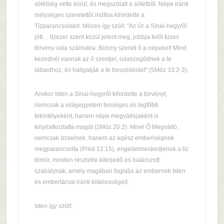
sötétség vette körül, és megszólalt a sötétbõl. Népe iránti
mélységes szeretettõl indítva kihirdette a
Tízparancsolatot. Mózes így szólt: "Az Úr a Sínai-hegyrõl
jött… tízezer szent közül jelent meg, jobbja felõl tüzes
törvény vala számukra. Bizony szereti õ a népeket! Mind
kezednél vannak az õ szentjei, odaszegõdnek a te
lábaidhoz, és hallgatják a te beszédeidet" (5Móz 33:2-3).
Amikor Isten a Sinai-hegyrõl kihirdette a törvényt,
nemcsak a világegyetem fenséges és legfõbb
tekintélyeként, hanem népe megváltójaként is
kinyilatkoztatta magát (2Móz 20:2). Mivel Õ Megváltó,
nemcsak Izraelnek, hanem az egész emberiségnek
megparancsolta (Préd 12:15), engedelmeskedjenek a tíz
tömör, minden részletre kiterjedõ és határozott
szabálynak, amely magában foglalja az embernek Isten
és embertársai iránti kötelességeit.
Isten így szólt: