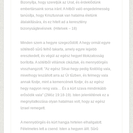
Bizonyítja, hogy szeretjük az Urat, és érdeklõdünk
embertársaink sorsa iránt. A hitbõl való engedelmesség
tanúsítja, hogy Krisztusnak van hatalma életünk
átalakítására, és ez hitelt ad a keresztény
bizonyságtevésnek. (Hitelvek – 18)
Minden szem a hegyre szegezõdött. A hegy ormát egyre
sötétedõ sûrû felhõ takarta, amely egyre lejjebb
ereszkedett, és végül az egész hegyet titokzatosság
borította. A sötétbõl villámok cikáztak, és mennydörgés
visszhangzott. "Az egész Sínai-hegy pedig füstölög vala,
mivelhogy leszállott arra az Úr tûzben, és felmegy vala
annak füstje, mint a kemencének füstje; és az egész
hegy nagyon reng vala… És a kürt szava mindinkább
erõsödik vala" (2Móz 19:18-19). Isten jelenlétének ez a
megnyilatkozása olyan hatalmas volt, hogy az egész
Izrael remegett.
A mennydörgés és kürt hangja hirtelen elhallgatott.
Félelmetes lett a csend. Isten a hegyen állt. Sûrû