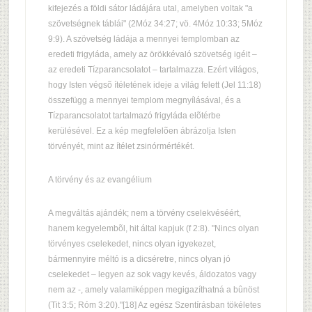
kifejezés a földi sátor ládájára utal, amelyben voltak "a
szövetségnek táblái" (2Móz 34:27; vö. 4Móz 10:33; 5Móz
9:9). A szövetség ládája a mennyei templomban az
eredeti frigyláda, amely az örökkévaló szövetség igéit –
az eredeti Tízparancsolatot – tartalmazza. Ezért világos,
hogy Isten végsõ ítéletének ideje a világ felett (Jel 11:18)
összefügg a mennyei templom megnyílásával, és a
Tízparancsolatot tartalmazó frigyláda elõtérbe
kerülésével. Ez a kép megfelelõen ábrázolja Isten
törvényét, mint az ítélet zsinórmértékét.
A törvény és az evangélium
A megváltás ajándék; nem a törvény cselekvéséért,
hanem kegyelembõl, hit által kapjuk (f 2:8). "Nincs olyan
törvényes cselekedet, nincs olyan igyekezet,
bármennyire méltó is a dicséretre, nincs olyan jó
cselekedet – legyen az sok vagy kevés, áldozatos vagy
nem az -, amely valamiképpen megigazíthatná a bûnöst
(Tit 3:5; Róm 3:20)."[18] Az egész Szentírásban tökéletes