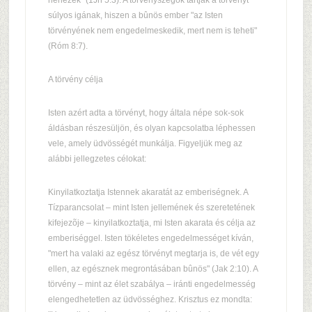
nehezek" (1Jn 5:3). A törvényszegõk tartják a törvényt
súlyos igának, hiszen a bûnös ember "az Isten
törvényének nem engedelmeskedik, mert nem is teheti"
(Róm 8:7).
A törvény célja
Isten azért adta a törvényt, hogy általa népe sok-sok
áldásban részesüljön, és olyan kapcsolatba léphessen
vele, amely üdvösségét munkálja. Figyeljük meg az
alábbi jellegzetes célokat:
Kinyilatkoztatja Istennek akaratát az emberiségnek. A
Tízparancsolat – mint Isten jellemének és szeretetének
kifejezõje – kinyilatkoztatja, mi Isten akarata és célja az
emberiséggel. Isten tökéletes engedelmességet kíván,
"mert ha valaki az egész törvényt megtarja is, de vét egy
ellen, az egésznek megrontásában bûnös" (Jak 2:10). A
törvény – mint az élet szabálya – iránti engedelmesség
elengedhetetlen az üdvösséghez. Krisztus ez mondta: