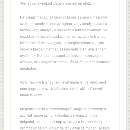
"Ne legyenek néked idegen isteneid én elõttem.
Ne csinálj magadnak faragott képet, és semmi hasonlót
azokhoz, amelyek fenn az égben, vagy amelyek alant a
földön, vagy amelyek a vizekben a föld alatt vannak. Ne
imádd és ne tiszteld azokat; mert én, az Úr a te Istened,
féltõnszeretõ Isten vagyok, aki megbüntetem az atyák
vétkét a fiakban, harmad és negyediziglen, akik engem
gyûlölnek. De irgalmasságot cselekszem ezeríziglen
azokkal, akik engem szeretnek, és az én parancsolatimat
megtartják.
Az Úrnak a te Istenednek nevét hiába fel ne vedd; mert
nem hagyja azt az Úr büntetés nélkül, aki az õ nevét
hiába felveszi.
Megemlékezzél a szombatnapról, hogy megszenteljed
azt. Hat napon át munkálkodjál, és végezd minden
dolgodat; de a hetedik nap az Úrnak a te Istenednek
szombatja: semmi dolgot se tégy azon se magad, se fiad,