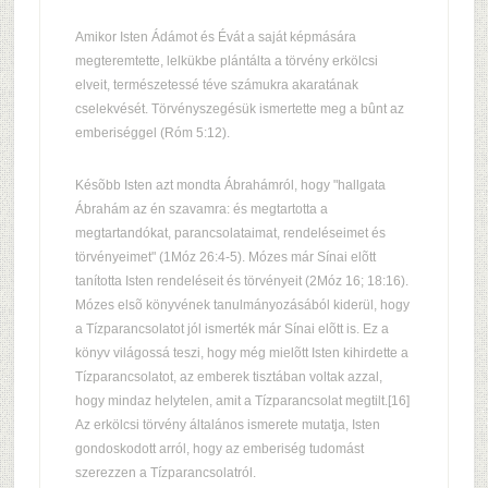
Amikor Isten Ádámot és Évát a saját képmására
megteremtette, lelkükbe plántálta a törvény erkölcsi
elveit, természetessé téve számukra akaratának
cselekvését. Törvényszegésük ismertette meg a bûnt az
emberiséggel (Róm 5:12).
Késõbb Isten azt mondta Ábrahámról, hogy "hallgata
Ábrahám az én szavamra: és megtartotta a
megtartandókat, parancsolataimat, rendeléseimet és
törvényeimet" (1Móz 26:4-5). Mózes már Sínai elõtt
tanította Isten rendeléseit és törvényeit (2Móz 16; 18:16).
Mózes elsõ könyvének tanulmányozásából kiderül, hogy
a Tízparancsolatot jól ismerték már Sínai elõtt is. Ez a
könyv világossá teszi, hogy még mielõtt Isten kihirdette a
Tízparancsolatot, az emberek tisztában voltak azzal,
hogy mindaz helytelen, amit a Tízparancsolat megtilt.[16]
Az erkölcsi törvény általános ismerete mutatja, Isten
gondoskodott arról, hogy az emberiség tudomást
szerezzen a Tízparancsolatról.