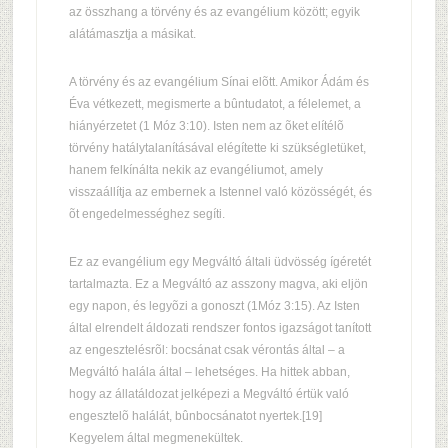
az összhang a törvény és az evangélium között; egyik
alátámasztja a másikat.
A törvény és az evangélium Sínai elõtt. Amikor Ádám és
Éva vétkezett, megismerte a bûntudatot, a félelemet, a
hiányérzetet (1 Móz 3:10). Isten nem az õket elítélõ
törvény hatálytalanításával elégítette ki szükségletüket,
hanem felkínálta nekik az evangéliumot, amely
visszaállítja az embernek a Istennel való közösségét, és
õt engedelmességhez segíti.
Ez az evangélium egy Megváltó általi üdvösség ígéretét
tartalmazta. Ez a Megváltó az asszony magva, aki eljön
egy napon, és legyõzi a gonoszt (1Móz 3:15). Az Isten
által elrendelt áldozati rendszer fontos igazságot tanított
az engesztelésrõl: bocsánat csak vérontás által – a
Megváltó halála által – lehetséges. Ha hittek abban,
hogy az állatáldozat jelképezi a Megváltó értük való
engesztelõ halálát, bûnbocsánatot nyertek.[19]
Kegyelem által megmenekültek.