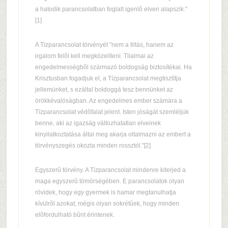
a hatodik parancsolatban foglalt igenlõ elven alapszik."
[1]
A Tízparancsolat törvényét "nem a tiltás, hanem az
irgalom felõl kell megközelíteni. Tilalmai az
engedelmességbõl származó boldogság biztosítékai. Ha
Krisztusban fogadjuk el, a Tízparancsolat megtisztítja
jellemünket, s ezáltal boldoggá tesz bennünket az
örökkévalóságban. Az engedelmes ember számára a
Tízparancsolat védõfalat jelent. Isten jóságát szemléljük
benne, aki az igazság változhatatlan elveinek
kinyilatkoztatása által meg akarja oltalmazni az embert a
törvényszegés okozta minden rossztól."[2]
Egyszerû törvény. A Tízparancsolat mindenre kiterjed a
maga egyszerû tömörségében. E parancsolatok olyan
rövidek, hogy egy gyermek is hamar megtanulhatja
kívülrõl azokat, mégis olyan sokrétûek, hogy minden
elõfordulható bûnt érintenek.