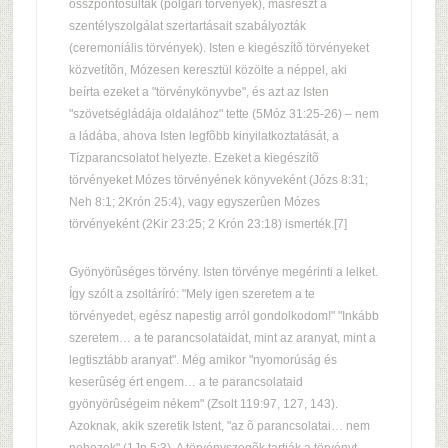
összpontosultak (polgári törvények), másrészt a
szentélyszolgálat szertartásait szabályozták
(ceremoniális törvények). Isten e kiegészítõ törvényeket
közvetítõn, Mózesen keresztül közölte a néppel, aki
beírta ezeket a "törvénykönyvbe", és azt az Isten
"szövetségládája oldalához" tette (5Móz 31:25-26) – nem
a ládába, ahova Isten legfõbb kinyilatkoztatását, a
Tízparancsolatot helyezte. Ezeket a kiegészítõ
törvényeket Mózes törvényének könyveként (Józs 8:31;
Neh 8:1; 2Krón 25:4), vagy egyszerûen Mózes
törvényeként (2Kir 23:25; 2 Krón 23:18) ismerték.[7]
Gyönyörûséges törvény. Isten törvénye megérinti a lelket.
Így szólt a zsoltáríró: "Mely igen szeretem a te
törvényedet, egész napestig arról gondolkodom!" "Inkább
szeretem… a te parancsolataidat, mint az aranyat, mint a
legtisztább aranyat". Még amikor "nyomorúság és
keserûség ért engem… a te parancsolataid
gyönyörûségeim nékem" (Zsolt 119:97, 127, 143).
Azoknak, akik szeretik Istent, "az õ parancsolatai… nem