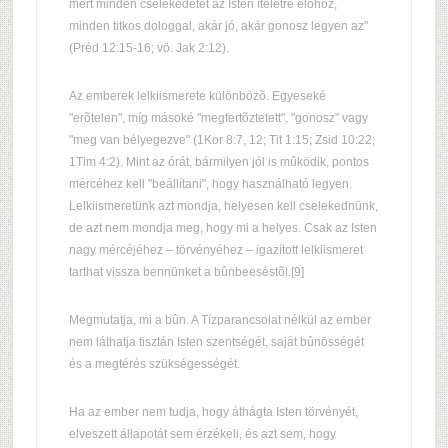
mert minden cselekedetet az Isten ítéletre elõhoz,
minden titkos dologgal, akár jó, akár gonosz legyen az"
(Préd 12:15-16; vö. Jak 2:12).
Az emberek lelkiismerete különbözõ. Egyeseké
"erõtelen", míg másoké "megfertõztetett", "gonosz" vagy
"meg van bélyegezve" (1Kor 8:7, 12; Tit 1:15; Zsid 10:22;
1Tim 4:2). Mint az órát, bármilyen jól is mûködik, pontos
mércéhez kell "beállítani", hogy használható legyen.
Lelkiismeretünk azt mondja, helyesen kell cselekednünk,
de azt nem mondja meg, hogy mi a helyes. Csak az Isten
nagy mércéjéhez – törvényéhez – igazított lelkiismeret
tarthat vissza bennünket a bûnbeeséstõl.[9]
Megmutatja, mi a bûn. A Tízparancsolat nélkül az ember
nem láthatja tisztán Isten szentségét, saját bûnösségét
és a megtérés szükségességét.
Ha az ember nem tudja, hogy áthágta Isten törvényét,
elveszett állapotát sem érzékeli, és azt sem, hogy