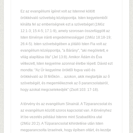
Ez az evangéliumi ígéret volt az Istennel kötött
örökkévaló szövetség középpontja. Isten kegyelembõl
kínálta fel az emberiségnek ezt a szövetséget (1Móz
12:1-3; 15:4-5; 17:1-9), amely szorosan összefüggött az
Isten törvénye iránti engedelmességgel (1Móz 18:18-19;
26:4-5). Isten szövetségében a jótálló Isten Fia volt az
evangélium középpontja, "a Bárány", "aki megöletett, e
világ alapítása óta" (Jel 13:8). Amikor Ádám és Éva
vétkezett, Isten kegyelme azonnal életbe lépett. Dávid ezt
mondta: "Az Úr kegyelme öröktõl fogva való és
örökkévaló az õt félõkön… azokon, akik megtartják az õ
szövetségét, és megemlékeznek az õ parancsolatairól,
hogy azokat megcselekedjék" (Zsolt 103: 17-18).
A törvény és az evangélium Sínainál. A Tízparancsolat és
az evangélium között szoros kapcsolat van. A törvényhez
írt be-vezetés például Istenre mint Szabadítóra utal
(2Móz 20:2). A Tízparancsolat kihirdetése után Isten
megparancsolta Izraelnek, hogy építsen oltárt, és kezdje