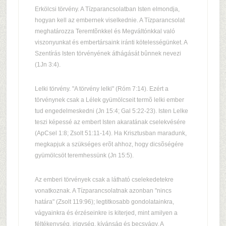
Erkölcsi törvény. A Tízparancsolatban Isten elmondja,
hogyan kell az embernek viselkednie. A Tízparancsolat
meghatározza Teremtõnkkel és Megváltónkkal való
viszonyunkat és embertársaink iránti kötelességünket. A
Szentírás Isten törvényének áthágását bûnnek nevezi
(1Jn 3:4).
Lelki törvény. "A törvény lelki" (Róm 7:14). Ezért a
törvénynek csak a Lélek gyümölcseit termõ lelki ember
tud engedelmeskedni (Jn 15:4; Gal 5:22-23). Isten Lelke
teszi képessé az embert Isten akaratának cselekvésére
(ApCsel 1:8; Zsolt 51:11-14). Ha Krisztusban maradunk,
megkapjuk a szükséges erõt ahhoz, hogy dicsõségére
gyümölcsöt teremhessünk (Jn 15:5).
Az emberi törvények csak a látható cselekedetekre
vonatkoznak. A Tízparancsolatnak azonban "nincs
határa" (Zsolt 119:96); legtitkosabb gondolatainkra,
vágyainkra és érzéseinkre is kiterjed, mint amilyen a
féltékenység, irigység, kívánság és becsvágy. A