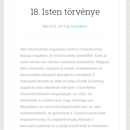
18. Isten törvénye
March 8, 2015
By
Site Editor
Isten törvényének magasztos elveit a Tízparancsolat
foglalja magában, és Krisztus élete szemlélteti. Ezek az
elvek minden kor minden emberére kötelezõek. Kifejezik
Isten szeretetét, valamint az ember viselkedésére és
kapcsolataira kiterjedõ akaratát és szándékát. E
szabályok képezik az Isten és népe közötti szövetség
alapját és Isten ítéletének mércéjét. A Szentlélek
közremûködésével megmutatják, mi a bûn, és
ráébresztik az embert arra, hogy szüksége van
Megváltóra. Az üdvösség kegyelembõl van, és nem
cselekedetekbõl, de gyümölcse a Tízparancsolat iránti
engedelmesség. Az engedelmesség fejleszti a
keresztény jellemet és a jóság érzetét kelti az emberben.