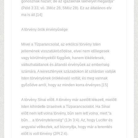
gonosznak házán; de az igazaknak lakhelyét megáldja"
(Péld 3:33; vö. 3Móz 26; 5Móz 28). Ez az általános elv
ma is áll.[14]
A törvény örök érvényûsége
Mivel a Tízparancsolat, az erkölcsi törvény Isten
jellemének visszatükrözõdése, elvei nem idõlegesek
vagy körülményektõl függõek, hanem tökéletesek,
változhatatlanok és állandó érvényûek az emberiség
számára. A keresztények századokon át szilárdan vallják
Isten törvényének örökkévaló voltát, és meg vannak
gyõzõdve arról, hogy az minden korra érvényes.[15]
A törvény Sínai elõtt. A törvény már azelõtt létezett, mielõtt
Isten kihirdette Izraelnek a Tízparancsolatot. Ha Sínai
elõtt nem lett volna törvény, bûn sem lett volna, mert "a
bûn… a törvénytelenség" (1Jn 3:4). Az, hogy Lucifer és
angyalai vétkeztek, azt bizonyítja, hogy már a teremtés
elõtt is volt törvény (2Pt 2:4).