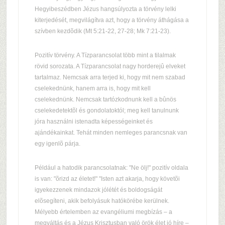
Hegyibeszédben Jézus hangsúlyozta a törvény lelki
kiterjedését, megvilágítva azt, hogy a törvény áthágása a
szívben kezdõdik (Mt 5:21-22, 27-28; Mk 7:21-23).
Pozitív törvény. A Tízparancsolat több mint a tilalmak
rövid sorozata. A Tízparancsolat nagy horderejû elveket
tartalmaz. Nemcsak arra terjed ki, hogy mit nem szabad
cselekednünk, hanem arra is, hogy mit kell
cselekednünk. Nemcsak tartózkodnunk kell a bûnös
cselekedetektõl és gondolatoktól; meg kell tanulnunk
jóra használni istenadta képességeinket és
ajándékainkat. Tehát minden nemleges parancsnak van
egy igenlõ párja.
Például a hatodik parancsolatnak: "Ne ölj!" pozitív oldala
is van: "õrizd az életet!" "Isten azt akarja, hogy követõi
igyekezzenek mindazok jólétét és boldogságát
elõsegíteni, akik befolyásuk hatókörébe kerülnek.
Mélyebb értelemben az evangéliumi megbízás – a
megváltás és a Jézus Krisztusban való örök élet jó híre –