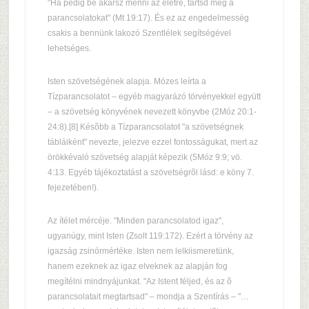
"Ha pedig be akarsz menni az életre, tartsd meg a
parancsolatokat" (Mt 19:17). És ez az engedelmesség
csakis a bennünk lakozó Szentlélek segítségével
lehetséges.
Isten szövetségének alapja. Mózes leírta a
Tízparancsolatot – egyéb magyarázó törvényekkel együtt
– a szövetség könyvének nevezett könyvbe (2Móz 20:1-
24:8).[8] Késõbb a Tízparancsolatot "a szövetségnek
tábláiként" nevezte, jelezve ezzel fontosságukat, mert az
örökkévaló szövetség alapját képezik (5Móz 9:9; vö.
4:13. Egyéb tájékoztatást a szövetségrõl lásd: e köny 7.
fejezetében!).
Az ítélet mércéje. "Minden parancsolatod igaz",
ugyanúgy, mint Isten (Zsolt 119:172). Ezért a törvény az
igazság zsinórmértéke. Isten nem lelkiismeretünk,
hanem ezeknek az igaz elveknek az alapján fog
megítélni mindnyájunkat. "Az Istent féljed, és az õ
parancsolatait megtartsad" – mondja a Szentírás – "…