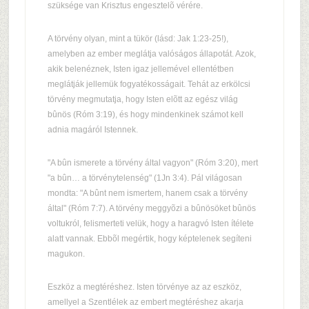
szüksége van Krisztus engesztelõ vérére.
A törvény olyan, mint a tükör (lásd: Jak 1:23-25!),
amelyben az ember meglátja valóságos állapotát. Azok,
akik belenéznek, Isten igaz jellemével ellentétben
meglátják jellemük fogyatékosságait. Tehát az erkölcsi
törvény megmutatja, hogy Isten elõtt az egész világ
bûnös (Róm 3:19), és hogy mindenkinek számot kell
adnia magáról Istennek.
"A bûn ismerete a törvény által vagyon" (Róm 3:20), mert
"a bûn… a törvénytelenség" (1Jn 3:4). Pál világosan
mondta: "A bûnt nem ismertem, hanem csak a törvény
által" (Róm 7:7). A törvény meggyõzi a bûnösöket bûnös
voltukról, felismerteti velük, hogy a haragvó Isten ítélete
alatt vannak. Ebbõl megértik, hogy képtelenek segíteni
magukon.
Eszköz a megtéréshez. Isten törvénye az az eszköz,
amellyel a Szentlélek az embert megtéréshez akarja