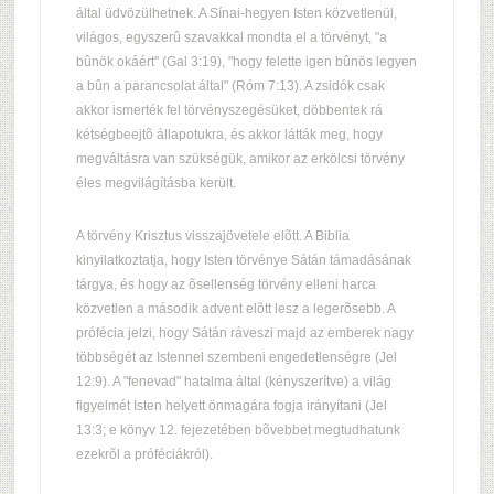
által üdvözülhetnek. A Sínai-hegyen Isten közvetlenül,
világos, egyszerû szavakkal mondta el a törvényt, "a
bûnök okáért" (Gal 3:19), "hogy felette igen bûnös legyen
a bûn a parancsolat által" (Róm 7:13). A zsidók csak
akkor ismerték fel törvényszegésüket, döbbentek rá
kétségbeejtõ állapotukra, és akkor látták meg, hogy
megváltásra van szükségük, amikor az erkölcsi törvény
éles megvilágításba került.
A törvény Krisztus visszajövetele elõtt. A Biblia
kinyilatkoztatja, hogy Isten törvénye Sátán támadásának
tárgya, és hogy az õsellenség törvény elleni harca
közvetlen a második advent elõtt lesz a legerõsebb. A
prófécia jelzi, hogy Sátán ráveszi majd az emberek nagy
többségét az Istennel szembeni engedetlenségre (Jel
12:9). A "fenevad" hatalma által (kényszerítve) a világ
figyelmét Isten helyett önmagára fogja irányítani (Jel
13:3; e könyv 12. fejezetében bõvebbet megtudhatunk
ezekrõl a próféciákról).