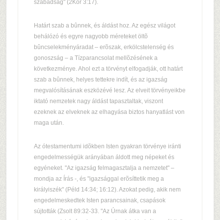
szabadság" (2Kor 3:17).
Határt szab a bûnnek, és áldást hoz. Az egész világot
behálózó és egyre nagyobb méreteket öltõ
bûncselekményáradat – erõszak, erkölcstelenség és
gonoszság – a Tízparancsolat mellõzésének a
következménye. Ahol ezt a törvényt elfogadják, ott határt
szab a bûnnek, helyes tettekre indít, és az igazság
megvalósításának eszközévé lesz. Az elveit törvényeikbe
iktató nemzetek nagy áldást tapasztaltak, viszont
ezeknek az elveknek az elhagyása biztos hanyatlást von
maga után.
Az ótestamentumi idõkben Isten gyakran törvénye iránti
engedelmességük arányában áldott meg népeket és
egyéneket. "Az igazság felmagasztalja a nemzetet" –
mondja az Írás -, és "igazsággal erõsíttetik meg a
királyiszék" (Péld 14:34; 16:12). Azokat pedig, akik nem
engedelmeskedtek Isten parancsainak, csapások
sújtották (Zsolt 89:32-33. "Az Úrnak átka van a