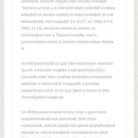
származik, amelyek alapján Isten irányítja országát:
"Szeresd az Urat, a te Istenedet teljes szívedbõl és teljes
lelkedbõl és minden erõdbõl és teljes elmédbõl; és a te
felebarátodat, mint magadat" (Lk 10:27, vö. 5Móz 6:4-5;
3Móz 19:18). Aki követi ezeket az elveket, az
összhangban lesz a Tízparancsolattal, mert a
parancsolatok ezeket az elveket részletesebben fejezik
ki.
Az elsõ parancsolat az igaz Isten kizárólagos imádását
írja elõ. A második megtiltja a bálványimádást.[5] A
harmadik elítéli Isten nevének tiszteletlen emlegetését,
beleértve a hamis esküt. A negyedik a szombat
megtartására szólít, és az igaz Istent a menny és föld
Teremtõjeként mutatja be.
Az ötödik parancsolat kimondja, hogy a gyermekek
engedelmeskedjenek szüleiknek, Isten olyan
eszközeinek, akiknek tovább kell adniuk kinyilatkoztatott
akaratát az utánuk következõ nemzedékeknek (lásd: