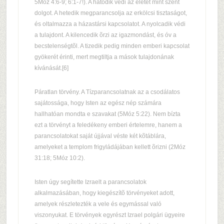
5Móz 4:6-9; 6:1-7!). A hatodik védi az életet mint szent
dolgot. A hetedik megparancsolja az erkölcsi tisztaságot,
és oltalmazza a házastársi kapcsolatot. A nyolcadik védi
a tulajdont. A kilencedik õrzi az igazmondást, és óv a
becstelenségtõl. A tizedik pedig minden emberi kapcsolat
gyökerét érinti, mert megtiltja a mások tulajdonának
kívánását.[6]
Páratlan törvény. A Tízparancsolatnak az a csodálatos
sajátossága, hogy Isten az egész nép számára
hallhatóan mondta e szavakat (5Móz 5:22). Nem bízta
ezt a törvényt a feledékeny emberi értelemre, hanem a
parancsolatokat saját újjával véste két kõtáblára,
amelyeket a templom frigyládájában kellett õrizni (2Móz
31:18; 5Móz 10:2).
Isten úgy segítette Izraelt a parancsolatok
alkalmazásában, hogy kiegészítõ törvényeket adott,
amelyek részletezték a vele és egymással való
viszonyukat. E törvények egyrészt Izrael polgári ügyeire