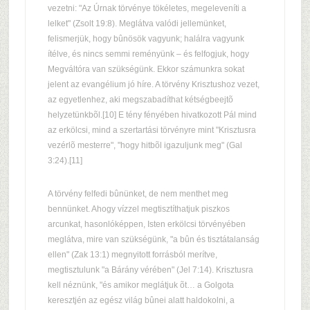
vezetni: "Az Úrnak törvénye tökéletes, megeleveníti a
lelket" (Zsolt 19:8). Meglátva valódi jellemünket,
felismerjük, hogy bûnösök vagyunk; halálra vagyunk
ítélve, és nincs semmi reményünk – és felfogjuk, hogy
Megváltóra van szükségünk. Ekkor számunkra sokat
jelent az evangélium jó híre. A törvény Krisztushoz vezet,
az egyetlenhez, aki megszabadíthat kétségbeejtõ
helyzetünkbõl.[10] E tény fényében hivatkozott Pál mind
az erkölcsi, mind a szertartási törvényre mint "Krisztusra
vezérlõ mesterre", "hogy hitbõl igazuljunk meg" (Gal
3:24).[11]
A törvény felfedi bûnünket, de nem menthet meg
bennünket. Ahogy vízzel megtisztíthatjuk piszkos
arcunkat, hasonlóképpen, Isten erkölcsi törvényében
meglátva, mire van szükségünk, "a bûn és tisztátalanság
ellen" (Zak 13:1) megnyitott forrásból merítve,
megtisztulunk "a Bárány vérében" (Jel 7:14). Krisztusra
kell néznünk, "és amikor meglátjuk õt… a Golgota
keresztjén az egész világ bûnei alatt haldokolni, a