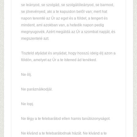
se leányod, se szolgád, se szolgálóleányod, se barmod,
se jövevényed, aki a te kapuidon belõl van; mert hat
napon teremté az Úr az eget és a földet, a tengert és
mindent, ami azokban van, a hetedik napon pedig
megnyugovék. Azért megáldá az Úr a szombat napját, és
megszentelé azt.
Tiszteld atyádat és anyádat, hogy hosszú ideig élj azon a
földön, amelyet az Úr a te Istened ád tenéked.
Ne ölj.
Ne paráználkodjál.
Ne lopj.
Ne tégy a te felebarátod ellen hamis tanúbizonyságot.
Ne kívánd a te felebarátodnak házát. Ne kívánd a te