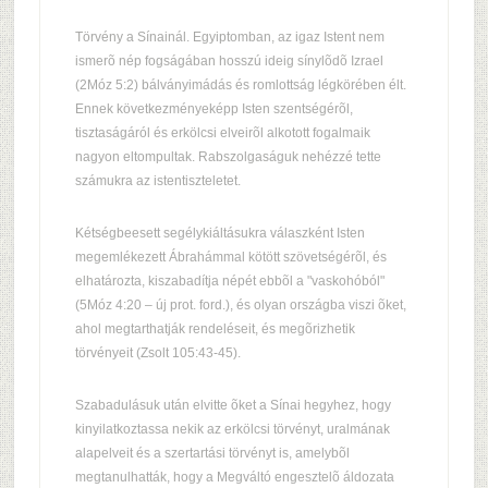
Törvény a Sínainál. Egyiptomban, az igaz Istent nem
ismerõ nép fogságában hosszú ideig sínylõdõ Izrael
(2Móz 5:2) bálványimádás és romlottság légkörében élt.
Ennek következményeképp Isten szentségérõl,
tisztaságáról és erkölcsi elveirõl alkotott fogalmaik
nagyon eltompultak. Rabszolgaságuk nehézzé tette
számukra az istentiszteletet.
Kétségbeesett segélykiáltásukra válaszként Isten
megemlékezett Ábrahámmal kötött szövetségérõl, és
elhatározta, kiszabadítja népét ebbõl a "vaskohóból"
(5Móz 4:20 – új prot. ford.), és olyan országba viszi õket,
ahol megtarthatják rendeléseit, és megõrizhetik
törvényeit (Zsolt 105:43-45).
Szabadulásuk után elvitte õket a Sínai hegyhez, hogy
kinyilatkoztassa nekik az erkölcsi törvényt, uralmának
alapelveit és a szertartási törvényt is, amelybõl
megtanulhatták, hogy a Megváltó engesztelõ áldozata