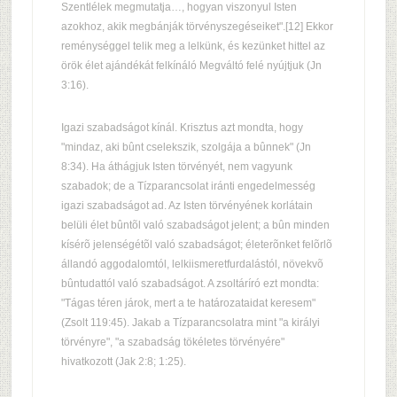
Szentlélek megmutatja…, hogyan viszonyul Isten
azokhoz, akik megbánják törvényszegéseiket".[12] Ekkor
reménységgel telik meg a lelkünk, és kezünket hittel az
örök élet ajándékát felkínáló Megváltó felé nyújtjuk (Jn
3:16).
Igazi szabadságot kínál. Krisztus azt mondta, hogy
"mindaz, aki bûnt cselekszik, szolgája a bûnnek" (Jn
8:34). Ha áthágjuk Isten törvényét, nem vagyunk
szabadok; de a Tízparancsolat iránti engedelmesség
igazi szabadságot ad. Az Isten törvényének korlátain
belüli élet bûntõl való szabadságot jelent; a bûn minden
kísérõ jelenségétõl való szabadságot; életerõnket felõrlõ
állandó aggodalomtól, lelkiismeretfurdalástól, növekvõ
bûntudattól való szabadságot. A zsoltáríró ezt mondta:
"Tágas téren járok, mert a te határozataidat keresem"
(Zsolt 119:45). Jakab a Tízparancsolatra mint "a királyi
törvényre", "a szabadság tökéletes törvényére"
hivatkozott (Jak 2:8; 1:25).