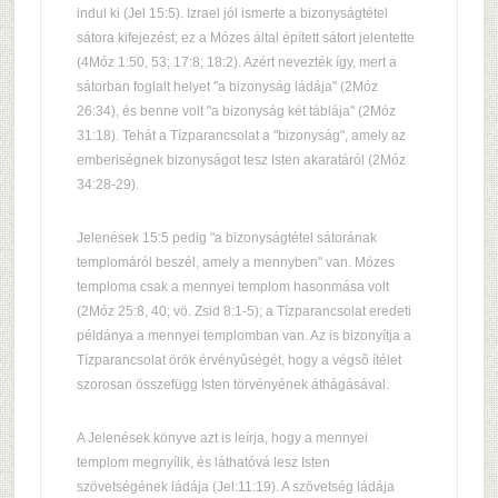
indul ki (Jel 15:5). Izrael jól ismerte a bizonyságtétel
sátora kifejezést; ez a Mózes által épített sátort jelentette
(4Móz 1:50, 53; 17:8; 18:2). Azért nevezték így, mert a
sátorban foglalt helyet "a bizonyság ládája" (2Móz
26:34), és benne volt "a bizonyság két táblája" (2Móz
31:18). Tehát a Tízparancsolat a "bizonyság", amely az
emberiségnek bizonyságot tesz Isten akaratáról (2Móz
34:28-29).
Jelenések 15:5 pedig "a bizonyságtétel sátorának
templomáról beszél, amely a mennyben" van. Mózes
temploma csak a mennyei templom hasonmása volt
(2Móz 25:8, 40; vö. Zsid 8:1-5); a Tízparancsolat eredeti
példánya a mennyei templomban van. Az is bizonyítja a
Tízparancsolat örök érvényûségét, hogy a végsõ ítélet
szorosan összefügg Isten törvényének áthágásával.
A Jelenések könyve azt is leírja, hogy a mennyei
templom megnyílik, és láthatóvá lesz Isten
szövetségének ládája (Jel:11:19). A szövetség ládája