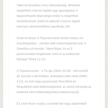
"Isten törvényében nincs titokzatosság. Mindenki
megértheti a benne foglalt nagy igazságokat. A
legszerényebb képességû ember is megértheti
rendelkezéseit, életét és jellemét a benne foglalt
mennyei zsinórmértékhez igazíthatja."[3]
Elvek törvénye. A Tízparancsolat minden helyes elv
összefoglalása – minden idõk emberiségének szól. A
Szentírás ezt mondja: "Istent féljed, és az õ
parancsolatait megtartsad; mert ez az embernek
fõdolga!" (Préd 12:15).
A Tízparancsolat – a Tíz Ige (2Móz 34:28) – két részbõl
áll. Ezt jelzi a két kõtábla, amelyekre Isten ráírta (5Móz
4:13). Az elsõ négy parancsolat Teremtõnk és
Megváltónk iránti kötelességünket, az utolsó hat pedig az
emberek iránti kötelességünket szabályozza.[4]
Ez a két részre osztás a szeretet két nagy alapelvébõl