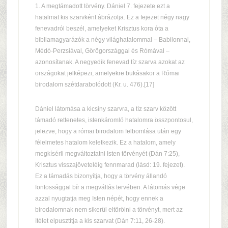
1. A megtámadott törvény. Dániel 7. fejezete ezt a
hatalmat kis szarvként ábrázolja. Ez a fejezet négy nagy
fenevadról beszél, amelyeket Krisztus kora óta a
bibliamagyarázók a négy világhatalommal – Babilonnal,
Médó-Perzsiával, Görögországgal és Rómával –
azonosítanak. A negyedik fenevad tíz szarva azokat az
országokat jelképezi, amelyekre bukásakor a Római
birodalom szétdarabolódott (Kr. u. 476).[17]
Dániel látomása a kicsiny szarvra, a tíz szarv között
támadó rettenetes, istenkáromló hatalomra összpontosul,
jelezve, hogy a római birodalom felbomlása után egy
félelmetes hatalom keletkezik. Ez a hatalom, amely
megkísérli megváltoztatni Isten törvényét (Dán 7:25),
Krisztus visszajöveteléig fennmarad (lásd: 19. fejezet).
Ez a támadás bizonyítja, hogy a törvény állandó
fontossággal bír a megváltás tervében. A látomás vége
azzal nyugtatja meg Isten népét, hogy ennek a
birodalomnak nem sikerül eltörölni a törvényt, mert az
ítélet elpusztítja a kis szarvat (Dán 7:11, 26-28).