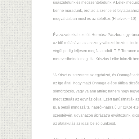
újjászületünk és megszentelõdünk. A Lélek megújítj
benne maradunk, erõt ad a szent élet folytatásához
megváltásban most és az ítéletkor. (Hitelvek – 10)
Évszázadokkal ezelõtt Hermász Pásztora egy ráncos
az idõ múlásával az asszony változni kezdett: teste
végül pedig teljesen megfiatalodott. T. F. Torrance
merevedhetnek meg. Ha Krisztus Lelke lakozik ben
"A Krisztus is szerette az egyházat, és Önmagát adt
az ige által, hogy majd Önmaga elébe állítsa dics
sömörgözés, vagy valami afféle; hanem hogy legyen
megtisztulás az egyház célja. Ezért tanúsíthatják
is, a belsõ mindazáltal napról-napra újul" (2Kor 4:
szemlélvén, ugyanazon ábrázatra elváltozunk, dicsõ
az átalakulás az igazi belsõ pünkösd.