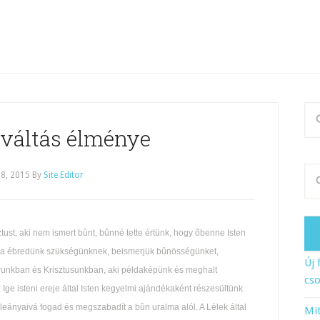
gváltás élménye
8, 2015
By
Site Editor
tust, aki nem ismert bûnt, bûnné tette értünk, hogy õbenne Isten
tára ébredünk szükségünknek, beismerjük bûnösségünket,
Új 
runkban és Krisztusunkban, aki példaképünk és meghalt
cso
 Ige isteni ereje által Isten kegyelmi ajándékaként részesültünk.
 leányaivá fogad és megszabadít a bûn uralma alól. A Lélek által
Mit