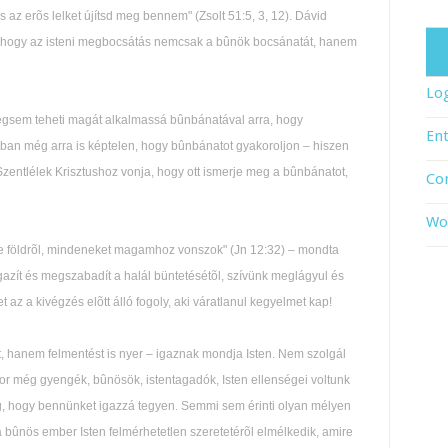
s az erõs lelket újítsd meg bennem" (Zsolt 51:5, 3, 12). Dávid
, hogy az isteni megbocsátás nemcsak a bûnök bocsánatát, hanem
Log
gsem teheti magát alkalmassá bûnbánatával arra, hogy
Ent
ban még arra is képtelen, hogy bûnbánatot gyakoroljon – hiszen
 Szentlélek Krisztushoz vonja, hogy ott ismerje meg a bûnbánatot,
Co
Wo
 e földrõl, mindeneket magamhoz vonszok" (Jn 12:32) – mondta
igazít és megszabadít a halál büntetésétõl, szívünk meglágyul és
 az a kivégzés elõtt álló fogoly, aki váratlanul kegyelmet kap!
hanem felmentést is nyer – igaznak mondja Isten. Nem szolgál
r még gyengék, bûnösök, istentagadók, Isten ellenségei voltunk
meg, hogy bennünket igazzá tegyen. Semmi sem érinti olyan mélyen
a bûnös ember Isten felmérhetetlen szeretetérõl elmélkedik, amire