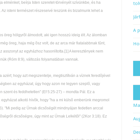
a elménket, beírja Isten szeretet-törvényét szívünkbe, és ha
tol
. Az isteni természet részeseivé leszünk és bizalmunk lehet a
Já
A 
 öreg hölgyrõl álmodott, aki igen hosszú ideig élt. Az álomban
 még öreg, haja még õsz volt, de az arca már fiatalabbnak tûnt,
Ho
 az asszonyt az egyházhoz hasonlította.[1] A keresztények nem
nük (Róm 8:9), változás folyamatában vannak.
a azért; hogy azt megszentelje, megtisztítván a víznek feredõjével
õségben az egyházat, úgy hogy azon ne legyen szeplõ, vagy
 szent és feddhetetlen" (Ef 5:25-27) – mondta Pál. Ez a
 az egyházat alkotó hívõk, hogy "ha a mi külsõ emberünk megromol
Ma
16). "Mi pedig az Úrnak dicsõségét mindnyájan fedetlen arccal
ségrõl dicsõségre, úgy mint az Úrnak Lelkétõl" (2Kor 3:18). Ez
Au
De