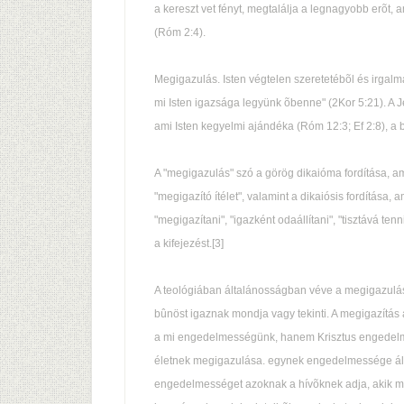
a kereszt vet fényt, megtalálja a legnagyobb erõt, 
(Róm 2:4).
Megigazulás. Isten végtelen szeretetébõl és irgalmáb
mi Isten igazsága legyünk õbenne" (2Kor 5:21). A Jézus
ami Isten kegyelmi ajándéka (Róm 12:3; Ef 2:8), 
A "megigazulás" szó a görög dikaióma fordítása, ami
"megigazító ítélet", valamint a dikaiósis fordítása, 
"megigazítani", "igazként odaállítani", "tisztává t
a kifejezést.[3]
A teológiában általánosságban véve a megigazulás
bûnöst igaznak mondja vagy tekinti. A megigazítás 
a mi engedelmességünk, hanem Krisztus engedelme
életnek megigazulása. egynek engedelmessége álta
engedelmességet azoknak a hívõknek adja, akik m