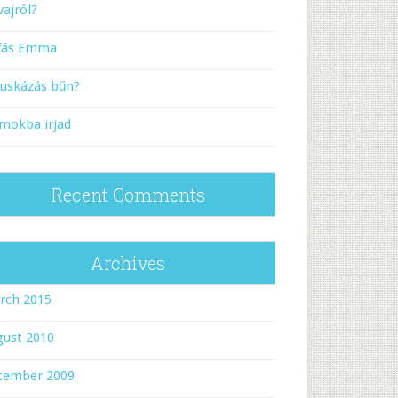
vajról?
rfás Emma
puskázás bűn?
mokba irjad
Recent Comments
Archives
rch 2015
gust 2010
cember 2009