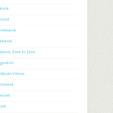
kirók
etmód
ereksarok
elveink
dalom, Ének és Zene
gunkról
ldován Vilmos
rténetek
versek
rsek