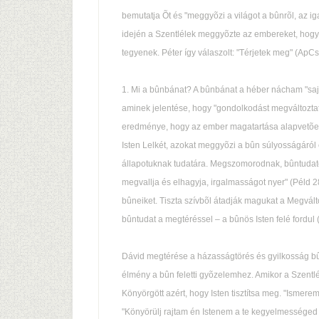
bemutatja Õt és "meggyõzi a világot a bûnrõl, az igaz
idején a Szentlélek meggyõzte az embereket, hogy
tegyenek. Péter így válaszolt: "Térjetek meg" (ApCse
1. Mi a bûnbánat? A bûnbánat a héber nácham "sajn
aminek jelentése, hogy "gondolkodást megváltoztat
eredménye, hogy az ember magatartása alapvetõen
Isten Lelkét, azokat meggyõzi a bûn súlyosságáról 
állapotuknak tudatára. Megszomorodnak, bûntudatot 
megvallja és elhagyja, irgalmasságot nyer" (Péld 
bûneiket. Tiszta szívbõl átadják magukat a Megváltó
bûntudat a megtéréssel – a bûnös Isten felé fordul 
Dávid megtérése a házasságtörés és gyilkosság b
élmény a bûn feletti gyõzelemhez. Amikor a Szentl
Könyörgött azért, hogy Isten tisztítsa meg. "Ismere
"Könyörülj rajtam én Istenem a te kegyelmességed 