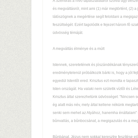
A Szentírás a hívõ tapasztalatáról szólva úgy beszé
és megváltásról, mint ami (1) már megtörtént, (2) 
látószögnek a megértése segít feloldani a megig
feszültségét. Ezért tagolódik e fejezet három fõ sz
üdvösség témáját.
A megváltás élménye és a múlt
Istennek, szeretetének és jószándékának tényszerû
eredménytelenül próbálkozik bárki is, hogy a jót 
egyedül Istentõl ered. Krisztus ezt mondta e tapasz
Isten országát. Ha valaki nem születik víztõl és Lé
Krisztus által szerezhetünk üdvösséget: "Nincsen 
ég alatt más név, mely által kellene nékünk megtart
senki sem mehet az Atyához, hanemha énáltalam" (
bûnvallás, a bûnbocsánat, a megigazulás és a me
Bûnbánat. Jézus nem sokkal keresztre feszítése elõt