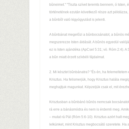
bûneimet." "Tiszta szívet teremts bennem, ó Isten, é
történetének ezután következõ része azt példázza
a bûnbõl való kigyógyulást is jelenti.
A bûnbánat megelõzi a bûnbocsánatot, a bûnös mé
megszerezze Isten áldását. A bûnös egyedül valójá
ez is Isten ajándéka (ApCsel 5:31; vö. Róm 2:4). A
a bûn miatt érzett szívbéli fájdalmat.
2. Mi késztet bûnbánatra? "És én, ha felemeltetem
Krisztus. Ha felismerjük, hogy Krisztus halála meg
meghajtjuk magunkat. Képzeljük csak el, mit érezhet
Krisztusban a bûnbánó bûnös nemcsak bocsánatot, 
rá erre a bánásmódra és nem is érdemli meg. Amiko
– mutat rá Pál (Róm 5:6-10). Krisztus azért halt 
lelkünket, mint Krisztus megbocsátó szeretete. Ha 