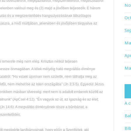
l az üdvözítésrõl, megigazításról, megszentelésrõl, megtisztításról
No
a jelenben valósul meg és (3) majd a jövõben teljesedik. E három
azulás és a megszentelõdés hangsúlyozásának látszólagos
Oc
akaszra, a hívõ múltjában, jelenében és jövõjében tárgyalva az
Se
Ma
Apr
 ismerete még nem elég. Krisztus nélkül teljesen
Ma
fejlessze önmagában. A lélek mélyéig ható megváltás élménye
talatról: "Ha valaki újonnan nem születik, nem láthatja meg az
lektõl, nem mehet be az Isten országába" (Jn 3:3-5). Egyedül Jézus
senkiben másban idvesség: mert nem is adatott emberek között az
atnunk" (ApCsel 4:12). "Én vagyok az út, az igazság és az élet;
A c
Jn 14:6). A megváltás élményének része a bûnbánat, a
gszentelõdés.
Bal
Bib
t megígérte tanítványainak, hogy eljön a Szentlélek, aki