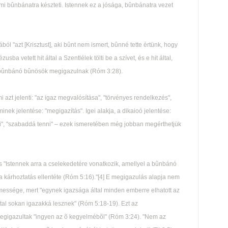
ami bûnbánatra készteti. Istennek ez a jósága, bûnbánatra vezet
ól "azt [Krisztust], aki bûnt nem ismert, bûnné tette értünk, hogy
ba vetett hit által a Szentlélek tölti be a szívet, és e hit által,
a bûnbánó bûnösök megigazulnak (Róm 3:28).
 azt jelenti: "az igaz megvalósítása", "törvényes rendelkezés",
aminek jelentése: "megigazítás". Igei alakja, a dikaioó jelentése:
enni", "szabaddá tenni" – ezek ismeretében még jobban megérthetjük
 "Istennek arra a cselekedetére vonatkozik, amellyel a bûnbánó
a kárhoztatás ellentéte (Róm 5:16)."[4] E megigazulás alapja nem
ssége, mert "egynek igazsága által minden emberre elhatott az
l sokan igazakká lesznek" (Róm 5:18-19). Ezt az
egigazultak "ingyen az õ kegyelmébõl" (Róm 3:24). "Nem az