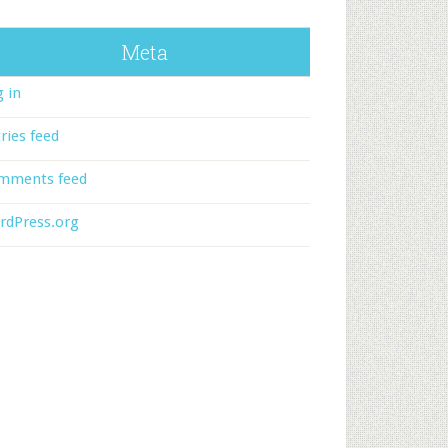
Meta
 in
ries feed
mments feed
rdPress.org