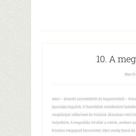
10. A me
March 
Isten – állandó szeretetébõl és kegyelmébõl – Krisz
igazsága legyünk. A Szentlélek vezetésével tuda
megbánjuk vétkeinket és hiszünk Jézusban mint U
helyettünk. A megváltás hit által a miénk, amiben az
Krisztus megigazít bennünket, Isten pedig fiaivá és