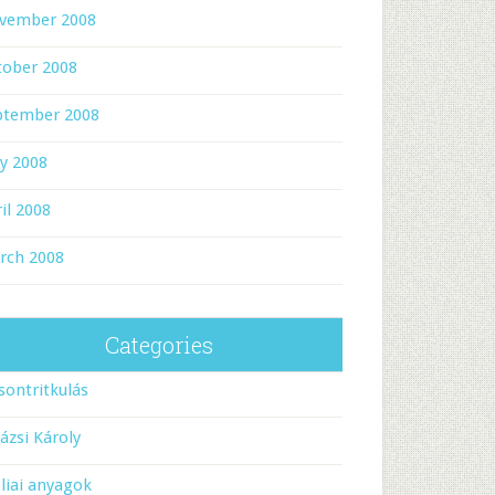
vember 2008
tober 2008
ptember 2008
y 2008
il 2008
rch 2008
Categories
sontritkulás
ázsi Károly
liai anyagok