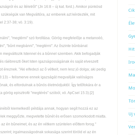
ságról és az ítéletrõl" (Jn 16:8 – új kat. ford.). Amikor pünkösd
Cik
 szükségük van Megváltóra, az emberek azt kérdezték, mit
l 2:37-38; vö. 3:19).
Él
Gy
álni", "megtérni" szó fordítása. Görög megfelelõje a metanoéó,
ni", "bûnt megbánni", "megtérni". Az õszinte bûnbánat
Hit
 megváltozik Istennel és a bûnnel szemben. Akik befogadják
és ráébreszti õket Isten igazságosságának és saját elveszett
Iro
éreznek. "Aki elfedezi az õ vétkeit, nem lesz jó dolga; aki pedig
Ma
28:13) – felismerve ennek igazságát megvallják valóságos
nak, és elfordulnak a bûnös életmódjuktól. Így tetõfokára ér a
Mo
(a görög episztrofé "megtérés" szóból, vö. ApCsel 15:3).[2]
Tö
ûnébõl kiemelkedõ példája annak, hogyan segít hozzá ez az
Uj 
élek meggyõzte, megvetette bûnét és erõsen szomorkodott miatta.
m az én bûneimet, és az én vétkem szüntelen elõttem forog."
Ve
szerint; irgalmasságodnak sokasága szerint töröld el az én