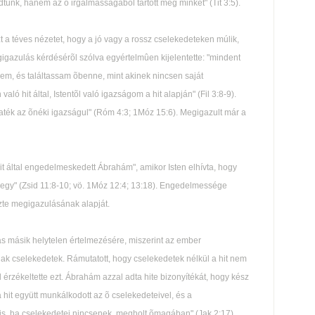
ünk, hanem az õ irgalmasságából tartott meg minket" (Tit 3:5).
zt a téves nézetet, hogy a jó vagy a rossz cselekedeteken múlik,
megigazulás kérdésérõl szólva egyértelmûen kijelentette: "mindent
em, és találtassam õbenne, mint akinek nincsen saját
hit által, Istentõl való igazságom a hit alapján" (Fil 3:8-9).
íttaték az õnéki igazságul" (Róm 4:3; 1Móz 15:6). Megigazult már a
it által engedelmeskedett Ábrahám", amikor Isten elhívta, hogy
 megy" (Zsid 11:8-10; vö. 1Móz 12:4; 13:18). Engedelmessége
pezte megigazulásának alapját.
lás másik helytelen értelmezésére, miszerint az ember
nak cselekedetek. Rámutatott, hogy cselekedetek nélkül a hit nem
érzékeltette ezt. Ábrahám azzal adta hite bizonyítékát, hogy kész
y a hit együtt munkálkodott az õ cselekedeteivel, és a
hit is, ha cselekedetei nincsenek, megholt õmagában" (Jak 2:17).