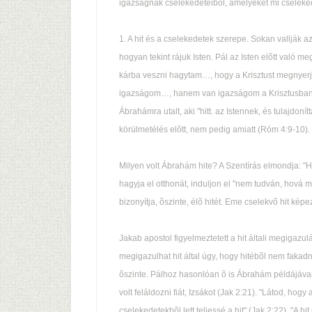
igazságnak cselekedeteibõl, amelyeket mi cselekedt
1. A hit és a cselekedetek szerepe. Sokan vallják a
hogyan tekint rájuk Isten. Pál az Isten elõtt való 
kárba veszni hagytam…, hogy a Krisztust megnyerj
igazságom…, hanem van igazságom a Krisztusban való 
Ábrahámra utalt, aki "hitt. az Istennek, és tulajdon
körülmetélés elõtt, nem pedig amiatt (Róm 4:9-10).
Milyen volt Ábrahám hite? A Szentírás elmondja: "H
hagyja el otthonát, induljon el "nem tudván, hová
bizonyítja, õszinte, élõ hitét. Eme cselekvõ hit ké
Jakab apostol figyelmeztetett a hit általi megigazu
megigazulhat hit által úgy, hogy hitébõl nem fakad
õszinte. Pálhoz hasonlóan õ is Ábrahám példájával 
volt feláldozni fiát, Izsákot (Jak 2:21). "Látod, hog
cselekedetekbõl lett teljessé a hit" (Jak 2:22). "A 