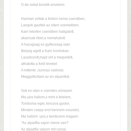
O de sokat torodik envelem:
Harman voltak a foldon nema csendben,
Langok gyultek az isteni szemekben.
Kain letorten csendben hallgatott,
akarcsak Abel,a nemahalott.
A hazugsag es gyilkossag utan
Belyeg egett a Kain homlokan.
Lazadozott,majd sirt a megvetett,
athatotta a foldi tereket
A rettento ,iszonyu vadolas:
Meggyilkoltam az en atyamfiat.
Sok ev utan e csendes unnepen
Ma ujra hallom,s mint a felelem,
Tombolva eget, kinozva gyotor,
Minden csepp erot bennem osszetor,
Ma hallom ujra,s kerdezem magam:
"Az atyadfia vajon merre van?
Az atyadfia valyon mit csinal,