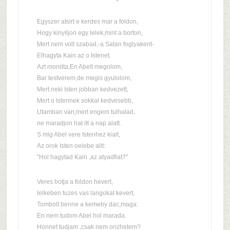
Egyszer atsirt e kerdes mar a foldon,
Hogy kinyiljon egy lelek,mint a borton,
Mert nem volt szabad,-a Satan foglyakent-
Elhagyta Kain az o Istenet.
Azt mondta;En Abelt megolom,
Bar testverem,de megis gyulolom,
Mert neki Isten jobban kedvezett,
Mert o Istennek sokkal kedvesebb,
Utamban van,mert engem tulhalad,
ne maradjon hat itt a nap alatt.
S mig Abel vere Istenhez kialt,
Az orok Isten oelebe allt:
"Hol hagytad Kain ,az atyadfiat?"
Veres botja a foldon hevert,
lelkeben tuzes vas langokat kevert,
Tombolt benne a kemeby dac,maga:
En nem tudom Abel hol marada.
Honnet tudjam ,csak nem orizhetem?