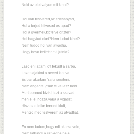
Neki az elet valyon mit kinal?
Hol van testvered,az edesanyad,
Hol a ferjed,hitvesed es apad?
Hol a gyermek,kit felve oriztel?
Hol hagytad oket?Nem tudod kinel?
Nem tudod hol van atyadfia,
Hogy hova kellett neki jutnia?
Lasd en lattam, ott fekudt a sarba,
Lazas ajakkal a neved kialtva,
Es bar akartam "rajta segiteni,
Nem engedte ,csak te kellesz neki.
Mert benned bizik,hiszi a szavad,
menjel el hozza,varja a vigaszt,
Hisz az o lelke teerted kialt,
Mentsd meg testverem az atyadfiat.
En nem tudom,hogy mit akarsz vele,
Nem lathatok a szivedbe bele,