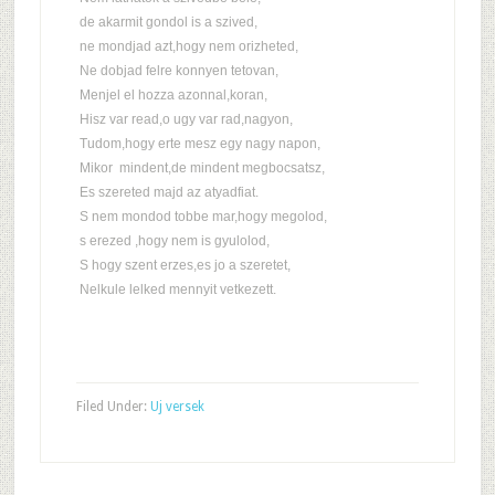
de akarmit gondol is a szived,
ne mondjad azt,hogy nem orizheted,
Ne dobjad felre konnyen tetovan,
Menjel el hozza azonnal,koran,
Hisz var read,o ugy var rad,nagyon,
Tudom,hogy erte mesz egy nagy napon,
Mikor mindent,de mindent megbocsatsz,
Es szereted majd az atyadfiat.
S nem mondod tobbe mar,hogy megolod,
s erezed ,hogy nem is gyulolod,
S hogy szent erzes,es jo a szeretet,
Nelkule lelked mennyit vetkezett.
Filed Under:
Uj versek