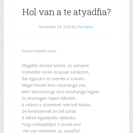
Hol van a te atyadfia?
November 24, 2008
By
Site Editor
Karasz Izabella verse
Megallok elotted testver, ez unnepen
Szemedbe nezek es lassan kerdezem,
Bar egyszeru es csendes a szavam,
Megis-hiszem-eros visszhangja van,
Mert akarom,hogy eros visszhangja legyen,
Es atremegjen tepett lelkeden.
A valaszt a szivemnek nem kell tudnia,
De kerdesemnek be kell jutnia
A lelked legmelyebb rejtekebe.
Hogy belesajduljon a szived vere:
-Hol van testverem ,az atyadfia?